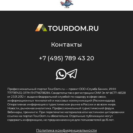
Контакты
+7 (495) 789 43 20
Профессиональный портал TourDom.ru — проект ООО «Служба Банко», ИНН
7717787433, ОГРН 1147746708284. Свидетельство о регистрации СМИ Эл № ФС77-48328
от 23.01.2012 г. выдано Федеральной службой по надзору в сфере связи,
информационных технологий и массовых коммуникаций (Роскомнадзор).
Оперативная информация о туристическом рынке в России и во всем мире.
Новости, рыночная аналитика. Профессиональный туристический форум.
Вебинары, тренинги. При перепечатке материалов или частичном цитировании
ссылка на портал TourDom.ru обязательна. Отдельные публикации могут
содержать информацию, не предназначенную для пользователей до 16 лет.
Политика конфиденциальности