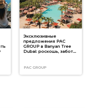
Эксклюзивные
Как п
предложения PAC
насыщ
ть
GROUP в Banyan Tree
Рас-э
у
Dubai: роскошь, забота
о детях и выгода до
45%
PAC GROUP
Русск