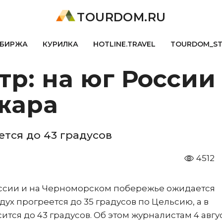
TOURDOM.RU
БИРЖА
КУРИЛКА
HOTLINE.TRAVEL
TOURDOM_S
тр: на юг Росси
жара
тся до 43 градусов
4512
оссии и на Черноморском побережье ожидается
дух прогреется до 35 градусов по Цельсию, а в
тся до 43 градусов. Об этом журналистам 4 авгу