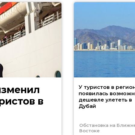
изменил
У туристов в регио
появилась возможн
ристов в
дешевле улететь в
Дубай
Обстановка на Ближн
Востоке