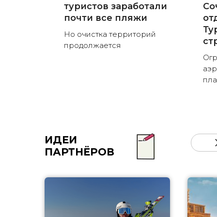
туристов заработали
Со
почти все пляжи
от
Ту
Но очистка территорий
ст
продолжается
Огр
аэр
пла
ИДЕИ
ПАРТНЁРОВ