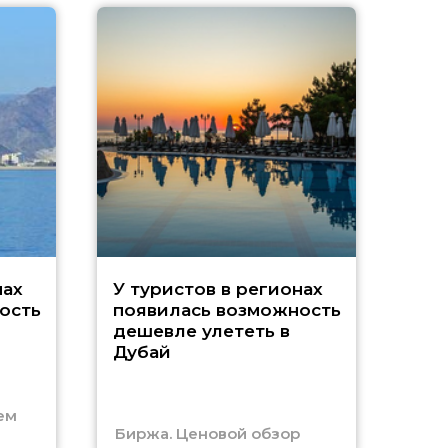
A
нах
У туристов в регионах
ость
появилась возможность
А
дешевле улететь в
Дубай
г
ем
Биржа. Ценовой обзор
Отм