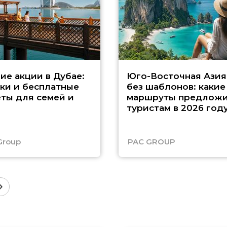
ие акции в Дубае:
Юго-Восточная Азия
ки и бесплатные
без шаблонов: какие
ты для семей и
маршруты предложи
туристам в 2026 год
Group
PAC GROUP