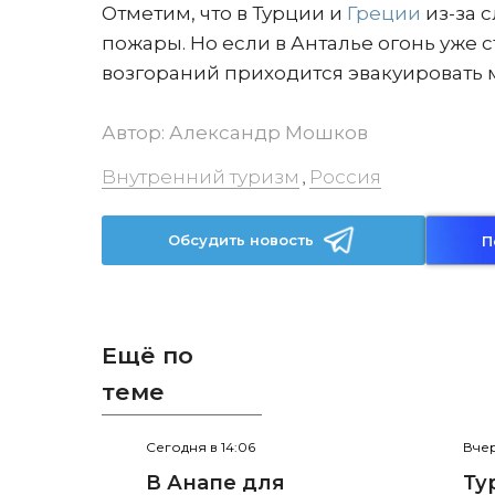
Отметим, что в Турции и
Греции
из-за 
пожары. Но если в Анталье огонь уже с
возгораний приходится эвакуировать м
Автор:
Александр Мошков
Внутренний туризм
Россия
,
Обсудить новость
П
Ещё по
теме
Сегодня в 14:06
Вчер
В Анапе для
Ту