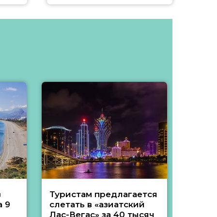
з
Туристам предлагается
Туры 
 9
слетать в «азиатский
подеш
Лас-Вегас» за 40 тысяч
тысяч