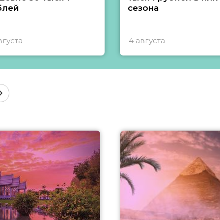
блей
сезона
вгуста
4 августа