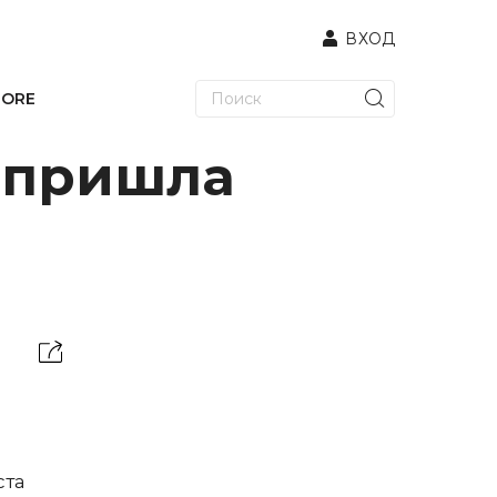
ВХОД
TORE
и пришла
ста