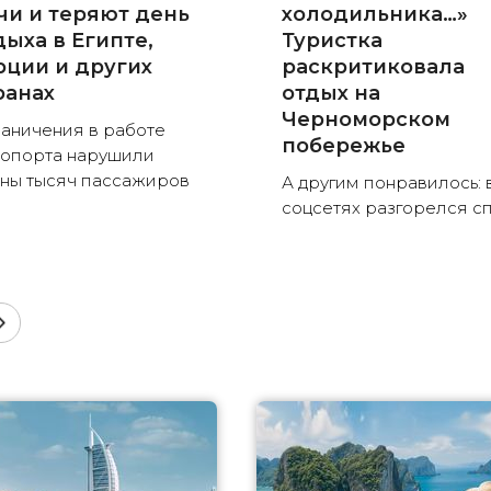
чи и теряют день
холодильника…»
дыха в Египте,
Туристка
рции и других
раскритиковала
ранах
отдых на
Черноморском
аничения в работе
побережье
опорта нарушили
ны тысяч пассажиров
А другим понравилось: 
соцсетях разгорелся с