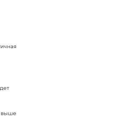
гичная
удет
т выше