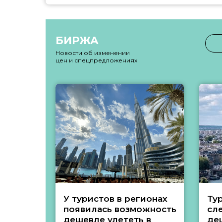
БИРЖА
Новости об изменении
цен и спецпредложениях
У туристов в регионах
Ту
появилась возможность
сл
дешевле улететь в
де