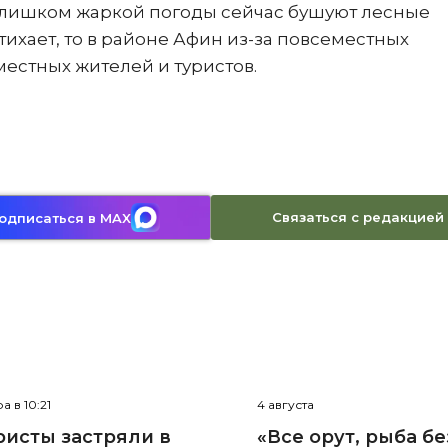
слишком жаркой погоды сейчас бушуют лесные
тихает, то в районе Афин из-за повсеместных
естных жителей и туристов.
Связаться с редакцией
одписаться в MAX
а в 10:21
4 августа
ристы застряли в
«Все орут, рыба бе