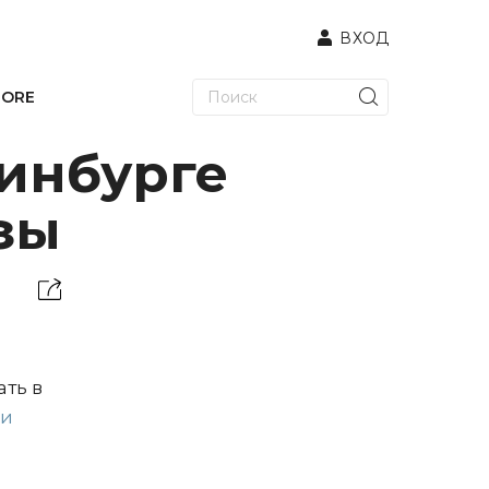
ВХОД
TORE
ринбурге
зы
ть в
ии