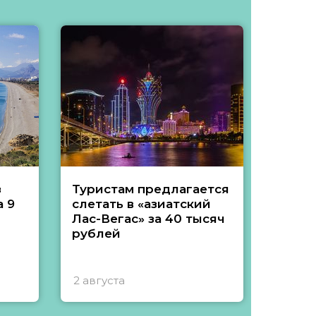
з
Туристам предлагается
Туры 
 9
слетать в «азиатский
подеш
Лас-Вегас» за 40 тысяч
тысяч
рублей
2 августа
1 авгу