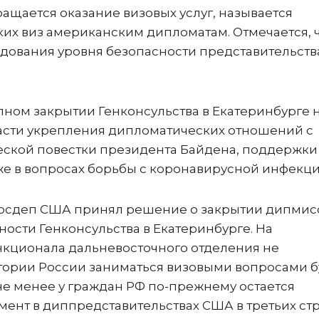
ащается оказание визовых услуг, называется
их виз американским дипломатам. Отмечается, 
ования уровня безопасности представительства
лном закрытии Генконсульства в Екатеринбурге 
 части укрепления дипломатических отношений с
ской повестки президента Байдена, поддержки
же в вопросах борьбы с коронавирусной инфекц
Госдеп США принял решение о закрытии дипмис
ости Генконсульства в Екатеринбурге. На
кционала дальневосточного отделения не
итории России заниматься визовыми вопросами б
не менее у граждан РФ по-прежнему остается
ент в диппредставительствах США в третьих ст