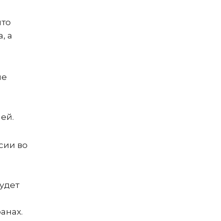
что
, а
не
ией.
сии во
удет
ранах.