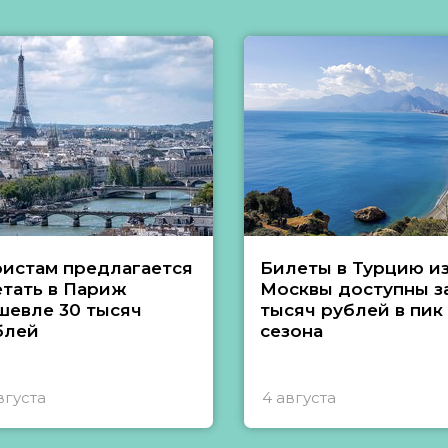
ристам предлагается
Билеты в Турцию и
етать в Париж
Москвы доступны за
шевле 30 тысяч
тысяч рублей в пик
блей
сезона
вгуста
4 августа