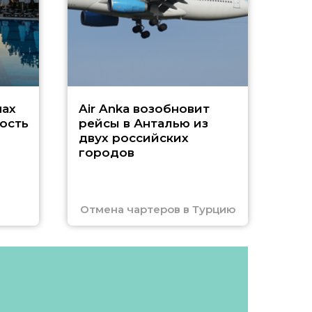
Чар
нах
Air Anka возобновит
ость
рейсы в Анталью из
двух российских
городов
Отмена чартеров в Турцию