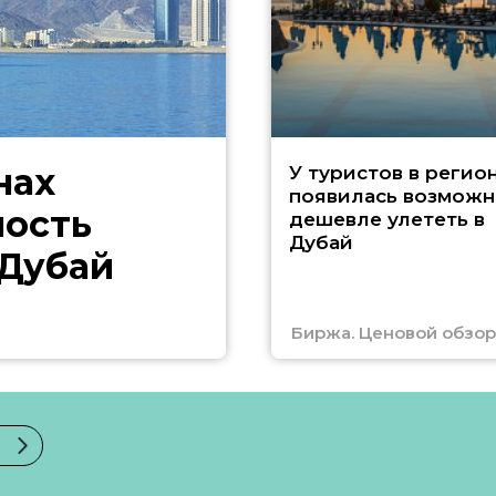
нах
У туристов в регио
появилась возможн
ность
дешевле улететь в
Дубай
 Дубай
Биржа. Ценовой обзор