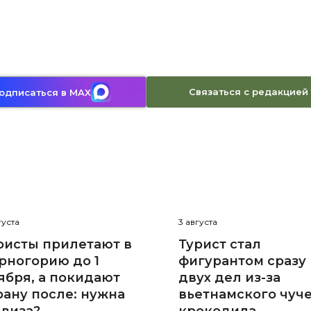
Связаться с редакцией
одписаться в MAX
густа
3 августа
ристы прилетают в
Турист стал
рногорию до 1
фигурантом сразу
ября, а покидают
двух дел из-за
рану после: нужна
вьетнамского чуч