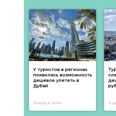
У туристов в регионах
Ту
появилась возможность
сл
дешевле улететь в
де
Дубай
ру
Вчера в 14:44
4 а