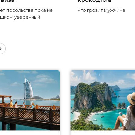
 виза?
крокодила
ет посольства пока не
Что грозит мужчине
шком уверенный