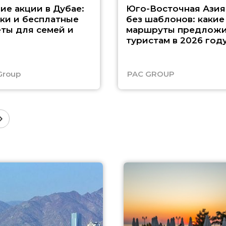
ие акции в Дубае:
Юго-Восточная Азия
ки и бесплатные
без шаблонов: какие
ты для семей и
маршруты предложи
туристам в 2026 год
Group
PAC GROUP