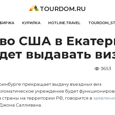
TOURDOM.RU
БИРЖА
КУРИЛКА
HOTLINE.TRAVEL
TOURDOM_S
тво США в Екате
дет выдавать ви
3653
ринбурге прекращает выдачу въездных виз
пломатическое учреждение будет функционирова
 страны на территории РФ, говорится в
заявлен
 Джона Салливана.