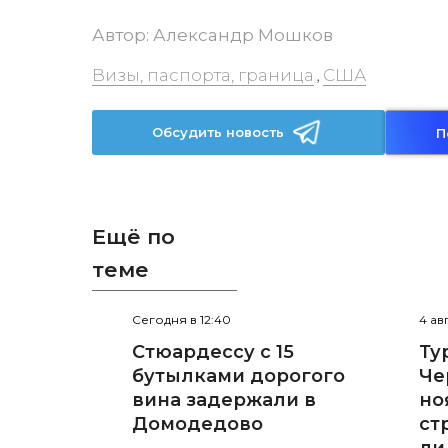
Автор:
Александр Мошков
Визы, паспорта, граница
США
,
Обсудить новость
П
Ещё по
теме
Сегодня в 12:40
4 ав
Стюардессу с 15
Ту
бутылками дорогого
Че
вина задержали в
но
Домодедово
ст