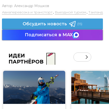
Автор:
Александр Мошков
Авиаперевозка и транспорт
,
Выездной туризм
,
Таиланд
Обсудить новость
(15)
Подписаться в MAX
ИДЕИ
ПАРТНЁРОВ