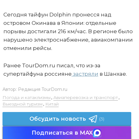
Сегодня тайфун Dolphin пронесся над
островом Окинава в Японии: отдельные
порывы достигали 216 км/час. В регионе было
нарушено электроснабжение, авиакомпании
отменили рейсы.
Ранее TourDom.ru писал, что из-за
супертайфуна россияне
застряли
в Шанхае.
Автор:
Редакция TourDom.ru
Погода и катаклизмы
,
Авиаперевозка и транспорт
,
Выездной туризм
,
Китай
Обсудить новость
(3)
Подписаться в MAX