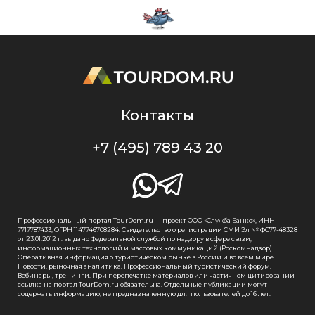
Контакты
+7 (495) 789 43 20
Профессиональный портал TourDom.ru — проект ООО «Служба Банко», ИНН
7717787433, ОГРН 1147746708284. Свидетельство о регистрации СМИ Эл № ФС77-48328
от 23.01.2012 г. выдано Федеральной службой по надзору в сфере связи,
информационных технологий и массовых коммуникаций (Роскомнадзор).
Оперативная информация о туристическом рынке в России и во всем мире.
Новости, рыночная аналитика. Профессиональный туристический форум.
Вебинары, тренинги. При перепечатке материалов или частичном цитировании
ссылка на портал TourDom.ru обязательна. Отдельные публикации могут
содержать информацию, не предназначенную для пользователей до 16 лет.