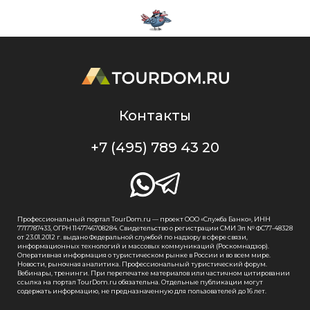
Контакты
+7 (495) 789 43 20
Профессиональный портал TourDom.ru — проект ООО «Служба Банко», ИНН
7717787433, ОГРН 1147746708284. Свидетельство о регистрации СМИ Эл № ФС77-48328
от 23.01.2012 г. выдано Федеральной службой по надзору в сфере связи,
информационных технологий и массовых коммуникаций (Роскомнадзор).
Оперативная информация о туристическом рынке в России и во всем мире.
Новости, рыночная аналитика. Профессиональный туристический форум.
Вебинары, тренинги. При перепечатке материалов или частичном цитировании
ссылка на портал TourDom.ru обязательна. Отдельные публикации могут
содержать информацию, не предназначенную для пользователей до 16 лет.