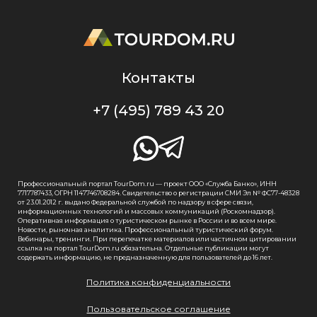
Контакты
+7 (495) 789 43 20
Профессиональный портал TourDom.ru — проект ООО «Служба Банко», ИНН
7717787433, ОГРН 1147746708284. Свидетельство о регистрации СМИ Эл № ФС77-48328
от 23.01.2012 г. выдано Федеральной службой по надзору в сфере связи,
информационных технологий и массовых коммуникаций (Роскомнадзор).
Оперативная информация о туристическом рынке в России и во всем мире.
Новости, рыночная аналитика. Профессиональный туристический форум.
Вебинары, тренинги. При перепечатке материалов или частичном цитировании
ссылка на портал TourDom.ru обязательна. Отдельные публикации могут
содержать информацию, не предназначенную для пользователей до 16 лет.
Политика конфиденциальности
Пользовательское соглашение