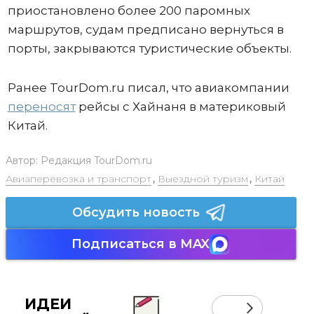
приостановлено более 200 паромных
маршрутов, судам предписано вернуться в
порты, закрываются туристические объекты.
Ранее TourDom.ru писал, что авиакомпании
переносят
рейсы с Хайнаня в материковый
Китай.
Автор:
Редакция TourDom.ru
Авиаперевозка и транспорт
,
Выездной туризм
,
Китай
Обсудить новость
Подписаться в MAX
ИДЕИ