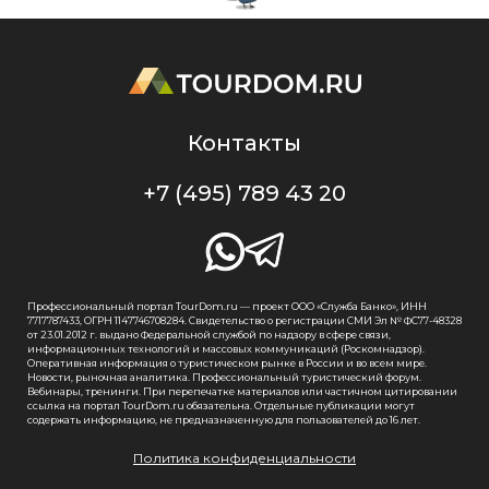
Контакты
+7 (495) 789 43 20
Профессиональный портал TourDom.ru — проект ООО «Служба Банко», ИНН
7717787433, ОГРН 1147746708284. Свидетельство о регистрации СМИ Эл № ФС77-48328
от 23.01.2012 г. выдано Федеральной службой по надзору в сфере связи,
информационных технологий и массовых коммуникаций (Роскомнадзор).
Оперативная информация о туристическом рынке в России и во всем мире.
Новости, рыночная аналитика. Профессиональный туристический форум.
Вебинары, тренинги. При перепечатке материалов или частичном цитировании
ссылка на портал TourDom.ru обязательна. Отдельные публикации могут
содержать информацию, не предназначенную для пользователей до 16 лет.
Политика конфиденциальности