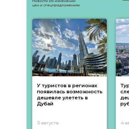
Новости об изменении
цен и спецпредложениях
У туристов в регионах
Ту
появилась возможность
сл
дешевле улететь в
де
Дубай
ру
5 августа
4 а