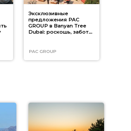
Эксклюзивные
Как п
предложения PAC
насыщ
ть
GROUP в Banyan Tree
Рас-э
у
Dubai: роскошь, забота
о детях и выгода до
45%
PAC GROUP
Русск