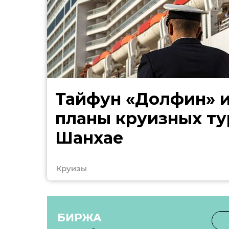
Тайфун «Долфин» 
планы круизных ту
Шанхае
Круизы
БИРЖА