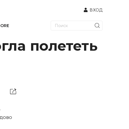
ВХОД
TORE
огла полететь
–
едово