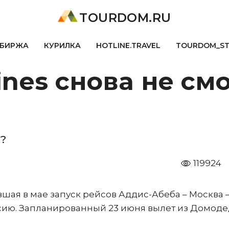
TOURDOM.RU
БИРЖА
КУРИЛКА
HOTLINE.TRAVEL
TOURDOM_S
lines снова не см
?
119924
ившая в мае запуск рейсов Аддис-Абеба – Москва 
ссию. Запланированный 23 июня вылет из Домод