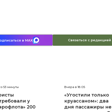
Связаться с редакцией
одписаться в MAX
з 53 минуты
Вчера в 18:05
ристы
«Угостили только
требовали у
круассаном»: два
эрофлота» 200
дня пассажиры не