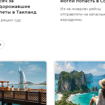
сяч за
могли попасть в С
дорожавшие
Из-за «ковров» рейсы
леты в Таиланд
отправляли на запасны
аэродромы
 решил суд