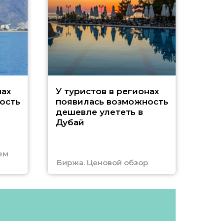
A
нах
У туристов в регионах
ость
появилась возможность
А
дешевле улететь в
Дубай
г
ем
Биржа. Ценовой обзор
Отм