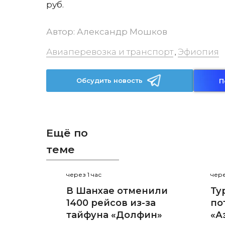
руб.
Автор:
Александр Мошков
Авиаперевозка и транспорт
Эфиопия
,
Обсудить новость
П
Ещё по
теме
через 1 час
чере
В Шанхае отменили
Ту
1400 рейсов из-за
по
тайфуна «Долфин»
«А