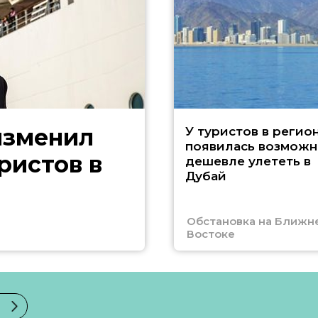
изменил
У туристов в регио
появилась возможн
ристов в
дешевле улететь в
Дубай
Обстановка на Ближн
Востоке