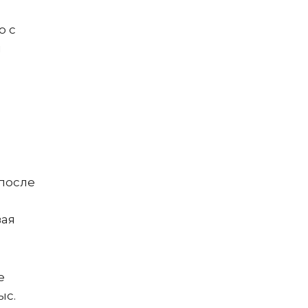
ю с
й
.
 после
вая
е
ыс.