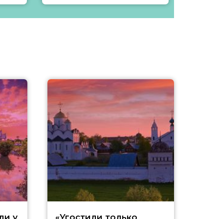
ли у
«Угостили только