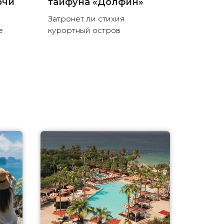
очи
тайфуна «Долфин»
Затронет ли стихия
е
курортный остров