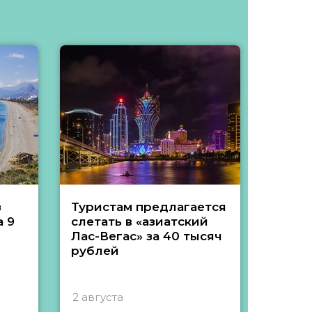
з
Туристам предлагается
Туры 
 9
слетать в «азиатский
подеш
Лас-Вегас» за 40 тысяч
тысяч
рублей
2 августа
1 авгу