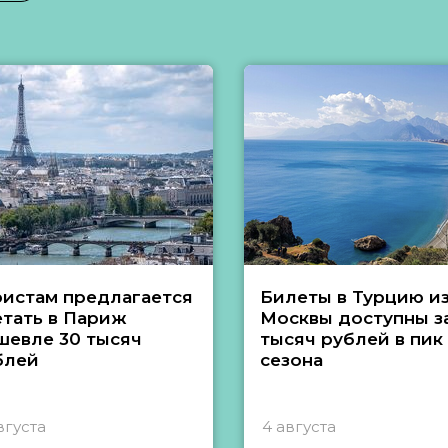
ристам предлагается
Билеты в Турцию и
етать в Париж
Москвы доступны за
шевле 30 тысяч
тысяч рублей в пик
блей
сезона
вгуста
4 августа