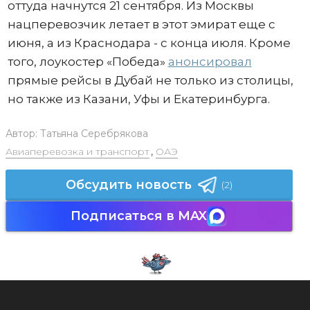
оттуда начнутся 21 сентября. Из Москвы
нацперевозчик летает в этот эмират еще с
июня, а из Краснодара - с конца июля. Кроме
того, лоукостер «Победа»
анонсировал
прямые рейсы в Дубай не только из столицы,
но также из Казани, Уфы и Екатеринбурга.
Автор:
Татьяна Серебрякова
Авиаперевозка и транспорт
,
ОАЭ
Обсудить новость
(2)
Подписаться в MAX