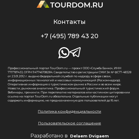
Контакты
+7 (495) 789 43 20
Профессиональный портал TourDom.ru — проект ООО «Служба Банко», ИНН
7717787433, ОГРН 1147746708284. Свидетельство о регистрации СМИ Эл № ФС77-48328
от 23.01.2012 г. выдано Федеральной службой по надзору в сфере связи,
информационных технологий и массовых коммуникаций (Роскомнадзор).
Оперативная информация о туристическом рынке в России и во всем мире.
Новости, рыночная аналитика. Профессиональный туристический форум.
Вебинары, тренинги. При перепечатке материалов или частичном цитировании
ссылка на портал TourDom.ru обязательна. Отдельные публикации могут
содержать информацию, не предназначенную для пользователей до 16 лет.
Политика конфиденциальности
Пользовательское соглашение
Разработано в
Delaem Dvigaem