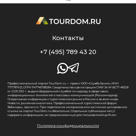
Контакты
+7 (495) 789 43 20
Профессиональный портал TourDom.ru — проект ООО «Служба Банко», ИНН
7717787433, ОГРН 1147746708284. Свидетельство о регистрации СМИ Эл № ФС77-48328
от 23.01.2012 г. выдано Федеральной службой по надзору в сфере связи,
информационных технологий и массовых коммуникаций (Роскомнадзор).
Оперативная информация о туристическом рынке в России и во всем мире.
Новости, рыночная аналитика. Профессиональный туристический форум.
Вебинары, тренинги. При перепечатке материалов или частичном цитировании
ссылка на портал TourDom.ru обязательна. Отдельные публикации могут
содержать информацию, не предназначенную для пользователей до 16 лет.
Политика конфиденциальности