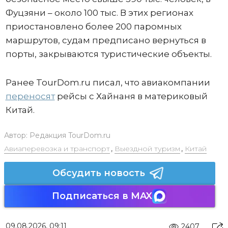
Фуцзяни – около 100 тыс. В этих регионах
приостановлено более 200 паромных
маршрутов, судам предписано вернуться в
порты, закрываются туристические объекты.
Ранее TourDom.ru писал, что авиакомпании
переносят
рейсы с Хайнаня в материковый
Китай.
Автор:
Редакция TourDom.ru
Авиаперевозка и транспорт
,
Выездной туризм
,
Китай
Обсудить новость
Подписаться в MAX
09.08.2026, 09:11
2407