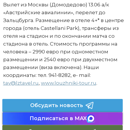
Вылет из Москвы (Домодедово) 13.06 а/к
«Австрийские авиалинии», перелет до
Зальцбурга. Размещение в отеле 4+* в центре
города (отель Castellani Park), трансферы из
отеля на стадион и по окончании матча со
стадиона в отель. Стоимость программы на
человека – 2990 евро при одноместном
размещении и 2540 евро при двухместном
размещении (виза включена). Наши
координаты: тел. 941-8282, e- mail:
tav@lztavel.ru
,
www.louzhniki-tour.ru
.
Обсудить новость
Подписаться в MAX