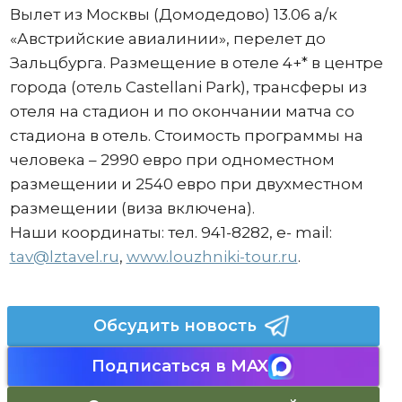
Вылет из Москвы (Домодедово) 13.06 а/к
«Австрийские авиалинии», перелет до
Зальцбурга. Размещение в отеле 4+* в центре
города (отель Castellani Park), трансферы из
отеля на стадион и по окончании матча со
стадиона в отель. Стоимость программы на
человека – 2990 евро при одноместном
размещении и 2540 евро при двухместном
размещении (виза включена).
Наши координаты: тел. 941-8282, e- mail:
tav@lztavel.ru
,
www.louzhniki-tour.ru
.
Обсудить новость
Подписаться в MAX