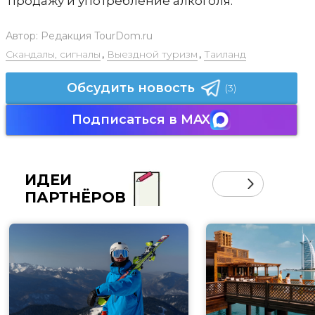
продажу и употребление алкоголя.
Автор:
Редакция TourDom.ru
Скандалы, сигналы
,
Выездной туризм
,
Таиланд
Обсудить новость
(3)
Подписаться в MAX
ИДЕИ
ПАРТНЁРОВ