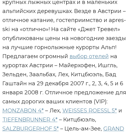
крупных лыжных центрах и в маленьких
альпийских деревушках. Везде в Австрии –
отличное катание, гостеприимство и apres-
ski на «отлично»! На сайте «Джет Тревел»
опубликованы цены на новогодние заезды
на лучшие горнолыжные курорты Альп!
Предлагаем огромный
выбор отелей
на
курортах Австрии – Майерхофен, Ишгль,
Зельден, Заальбах, Лех, Китцбюэль, Бад
Гаштайн на 29 декабря 2007 г., 2, 3, 4, 5 и 6
января 2008 г. Отличное предложение для
самых дорогих ваших клиентов (VIP):
MONZABON 4*
– Лех,
WEISSES ROESSL 5*
и
TIEFENBRUNNER 4*
– Китцбюэль,
SALZBURGERHOF 5*
– Цель-ам-Зее,
GRAND