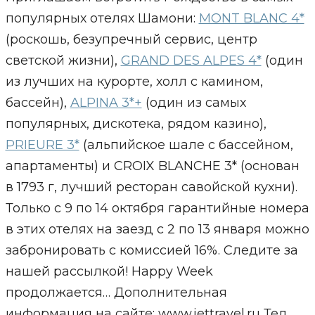
популярных отелях Шамони:
MONT BLANC 4*
(роскошь, безупречный сервис, центр
светской жизни),
GRAND DES ALPES 4*
(один
из лучших на курорте, холл с камином,
бассейн),
ALPINA 3*+
(один из самых
популярных, дискотека, рядом казино),
PRIEURE 3*
(альпийское шале с бассейном,
апартаменты) и CROIX BLANCHE 3* (основан
в 1793 г, лучший ресторан савойской кухни).
Только с 9 по 14 октября гарантийные номера
в этих отелях на заезд с 2 по 13 января можно
забронировать с комиссией 16%. Следите за
нашей рассылкой! Happy Week
продолжается… Дополнительная
информация на сайте: www.jettravel.ru Тел.