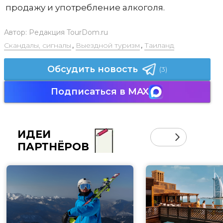
продажу и употребление алкоголя.
Автор:
Редакция TourDom.ru
Скандалы, сигналы
,
Выездной туризм
,
Таиланд
Обсудить новость
(3)
Подписаться в MAX
ИДЕИ
ПАРТНЁРОВ