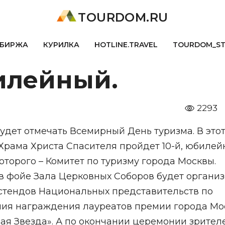
TOURDOM.RU
БИРЖА
КУРИЛКА
HOTLINE.TRAVEL
TOURDOM_S
илейный.
2293
будет отмечать Всемирный День туризма. В это
Храма Христа Спасителя пройдет 10-й, юбилей
оторого – Комитет по туризму города Москвы.
 в фойе Зала Церковных Соборов будет органи
 стендов Национальных представительств по
ония награждения лауреатов премии города М
ая Звезда». А по окончании церемонии зрител