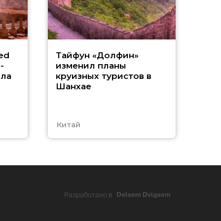
«
ed
Тайфун «Долфин»
-
изменил планы
А
ила
круизных туристов в
Шанхае
в
Китай
ОА
Разработано в
Delaem Dvigaem