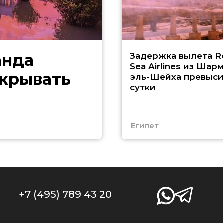
анда
Задержка вылета R
Sea Airlines из Шарм
скрывать
эль-Шейха превыс
сутки
Египет
+7 (495) 789 43 20