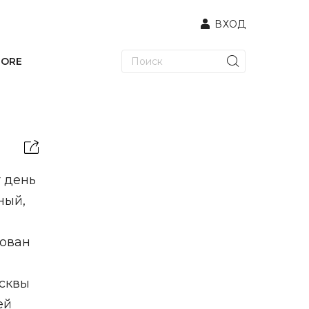
ВХОД
TORE
т день
ный,
зован
осквы
ей