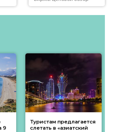
з
Туристам предлагается
Туры 
 9
слетать в «азиатский
подеш