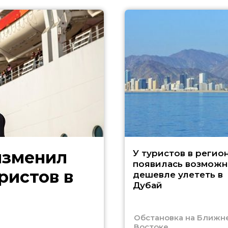
изменил
У туристов в регио
появилась возможн
ристов в
дешевле улететь в
Дубай
Обстановка на Ближн
Востоке