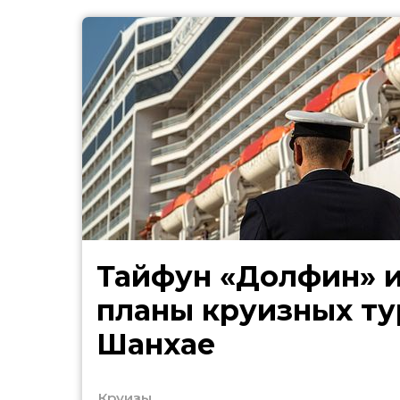
Тайфун «Долфин» 
планы круизных ту
Шанхае
Круизы