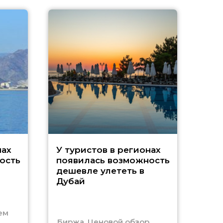
A
нах
У туристов в регионах
ость
появилась возможность
А
дешевле улететь в
Дубай
г
ем
Биржа. Ценовой обзор
Отм