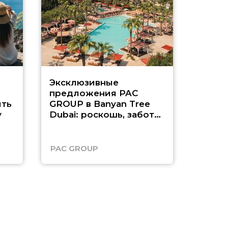
Эксклюзивные
Как п
предложения PAC
насыщ
ть
GROUP в Banyan Tree
Рас-э
у
Dubai: роскошь, забота
о детях и выгода до
45%
PAC GROUP
Русск