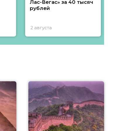
Лас-Вегас» за 40 тысяч
тысяч
рублей
2 августа
1 авгу