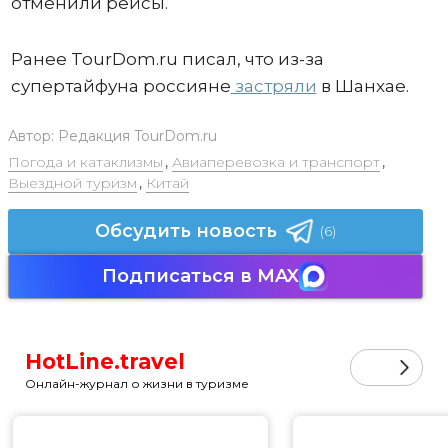
отменили рейсы.
Ранее TourDom.ru писал, что из-за
супертайфуна россияне
застряли
в Шанхае.
Автор:
Редакция TourDom.ru
Погода и катаклизмы
,
Авиаперевозка и транспорт
,
Выездной туризм
,
Китай
Обсудить новость
(6)
Подписаться в MAX
HotLine.travel
Онлайн-журнал о жизни в туризме