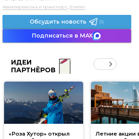
Авиаперевозка и транспорт
,
Египет
Обсудить новость
(1)
Подписаться в MAX
ИДЕИ
ПАРТНЁРОВ
«Роза Хутор» открыл
Летние акции 