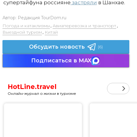
супертайфуна россияне
застряли
в Шанхае.
Автор:
Редакция TourDom.ru
Погода и катаклизмы
,
Авиаперевозка и транспорт
,
Выездной туризм
,
Китай
Обсудить новость
(6)
Подписаться в MAX
HotLine.travel
Онлайн-журнал о жизни в туризме