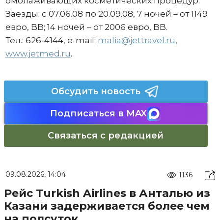
омолаживающих косметических процедур.
Заезды: с 07.06.08 по 20.09.08, 7 ночей – от 1149
евро, BB; 14 ночей – от 2006 евро, BB.
Тел.: 626-4144, e-mail:
malia@jettravel.ru
,
www.jetmed.ru
.
Обсудить новость
Подписаться в MAX
Связаться с редакцией
09.08.2026, 14:04
1136
Рейс Turkish Airlines в Анталью из
Казани задерживается более чем
на полсуток