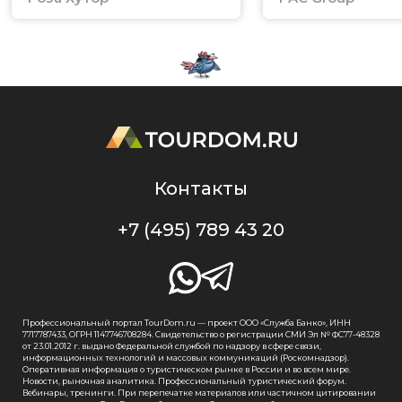
Контакты
+7 (495) 789 43 20
Профессиональный портал TourDom.ru — проект ООО «Служба Банко», ИНН
7717787433, ОГРН 1147746708284. Свидетельство о регистрации СМИ Эл № ФС77-48328
от 23.01.2012 г. выдано Федеральной службой по надзору в сфере связи,
информационных технологий и массовых коммуникаций (Роскомнадзор).
Оперативная информация о туристическом рынке в России и во всем мире.
Новости, рыночная аналитика. Профессиональный туристический форум.
Вебинары, тренинги. При перепечатке материалов или частичном цитировании