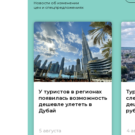
Новости об изменении
цен и спецпредложениях
У туристов в регионах
Ту
появилась возможность
сл
дешевле улететь в
де
Дубай
ру
5 августа
4 а