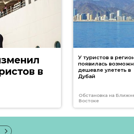
изменил
У туристов в регио
появилась возможн
ристов в
дешевле улететь в
Дубай
Обстановка на Ближн
Востоке