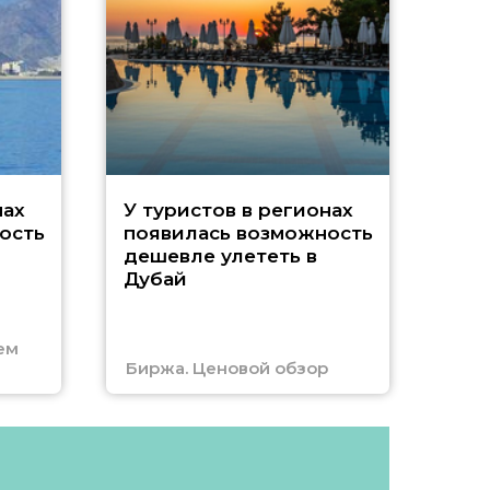
A
нах
У туристов в регионах
ость
появилась возможность
А
дешевле улететь в
Дубай
г
ем
Биржа. Ценовой обзор
Отм