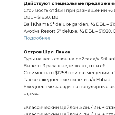
Действуют специальные предложения н
Стоимость от $1511 при размещении ½ DB
DBL – $1630, BB
Bali Khama 5* deluxe garden, ½ DBL – $1
Ayodya Resort 5* deluxe, ½ DBL – $1920,
Подробнее
Остров Шри-Ланка
Туры на весь сезон на рейсах а/к SriLank
Вылеты 3 раза в неделю: вт., пт. и сб.
Стоимость от $1258 при размещении в 
Также ежедневные вылеты а/к Etihad.
Ежедневные заезды на популярные э
отдыха
«Классический Цейлон 3 дн. / 2 н. + отд
«Классический Цейлон 4 дн. / 3 н. + отд