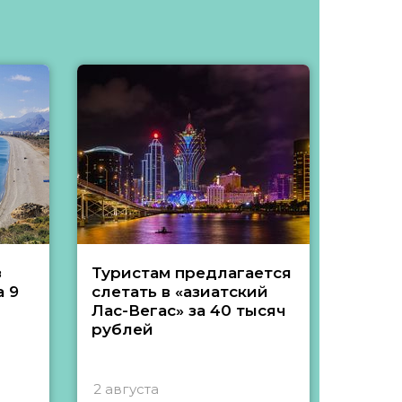
з
Туристам предлагается
Туры 
 9
слетать в «азиатский
подеш
Лас-Вегас» за 40 тысяч
тысяч
рублей
2 августа
1 авгу