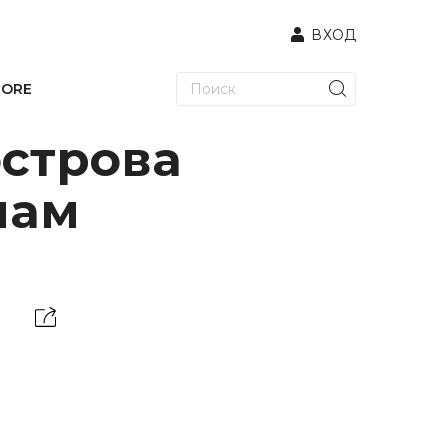
ВХОД
TORE
острова
нам