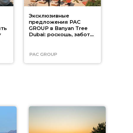
Эксклюзивные
Как п
предложения PAC
насыщ
ть
GROUP в Banyan Tree
Рас-э
у
Dubai: роскошь, забота
о детях и выгода до
45%
PAC GROUP
Русск