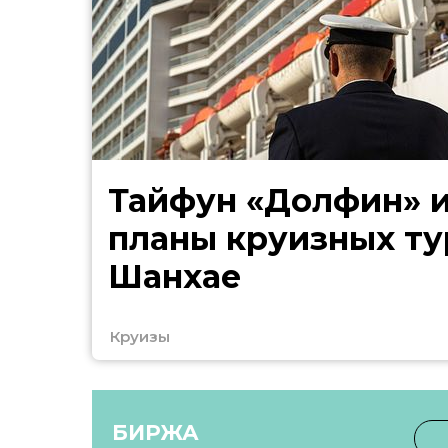
Тайфун «Долфин» 
планы круизных ту
Шанхае
Круизы
БИРЖА