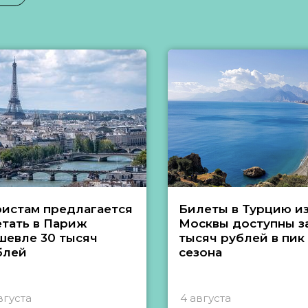
ристам предлагается
Билеты в Турцию и
етать в Париж
Москвы доступны за
шевле 30 тысяч
тысяч рублей в пик
блей
сезона
вгуста
4 августа