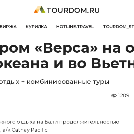
TOURDOM.RU
БИРЖА
КУРИЛКА
HOTLINE.TRAVEL
TOURDOM_S
ром «Верса» на 
кеана и во Вьет
– отдых + комбинированные туры
1209
жного отдыха на Бали продолжительностью
а/к Cathay Pacific.