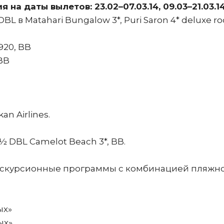
а даты вылетов: 23.02–07.03.14, 09.03–21.03.14
L в Matahari Bungalow 3*, Puri Saron 4* deluxe r
920, BB
 BB
an Airlines.
½ DBL Camelot Beach 3*, BB.
кскурсионные программы с комбинацией пляжн
ых»
ых»