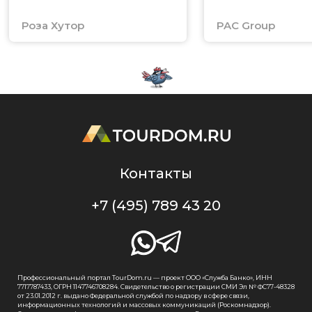
Роза Хутор
PAC Group
Контакты
+7 (495) 789 43 20
Профессиональный портал TourDom.ru — проект ООО «Служба Банко», ИНН
7717787433, ОГРН 1147746708284. Свидетельство о регистрации СМИ Эл № ФС77-48328
от 23.01.2012 г. выдано Федеральной службой по надзору в сфере связи,
информационных технологий и массовых коммуникаций (Роскомнадзор).