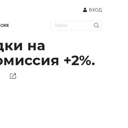
ВХОД
TORE
дки на
омиссия +2%.