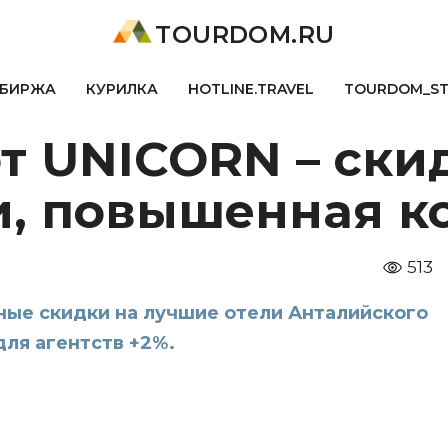
TOURDOM.RU
БИРЖА
КУРИЛКА
HOTLINE.TRAVEL
TOURDOM_S
 от UNICORN – ски
и, повышенная к
513
ьные скидки на лучшие отели Анталийского
ля агентств +2%.