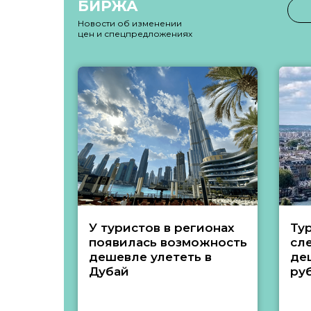
БИРЖА
Новости об изменении
цен и спецпредложениях
У туристов в регионах
Ту
появилась возможность
сл
дешевле улететь в
де
Дубай
ру