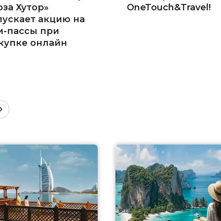
оза Хутор»
OneTouch&Travel!
пускает акцию на
и-пассы при
купке онлайн