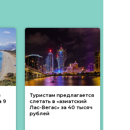
з
Туристам предлагается
Туры 
 9
слетать в «азиатский
подеш
Лас-Вегас» за 40 тысяч
тысяч
рублей