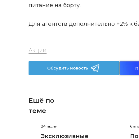
питание на борту.
Для агентств дополнительно +2% к б
Акции
Обсудить новость
П
Ещё по
теме
24 июля
6 ап
Эксклюзивные
По