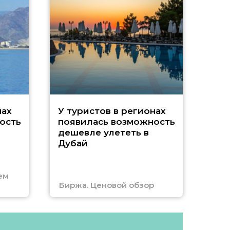
A
нах
У туристов в регионах
ость
появилась возможность
А
дешевле улететь в
Дубай
г
ем
Биржа. Ценовой обзор
Отм