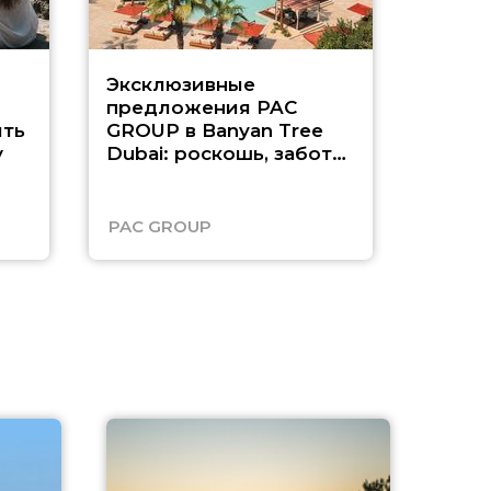
Эксклюзивные
Как п
предложения PAC
насыщ
ть
GROUP в Banyan Tree
Рас-э
у
Dubai: роскошь, забота
о детях и выгода до
45%
PAC GROUP
Русск