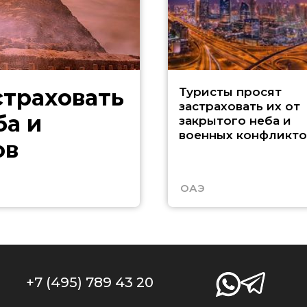
страховать
Туристы просят
застраховать их от
ба и
закрытого неба и
военных конфликто
ов
ОАЭ
+7 (495) 789 43 20