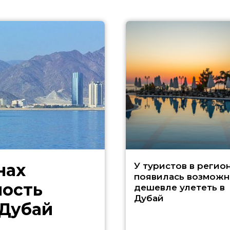
нах
У туристов в регио
появилась возможн
ность
дешевле улететь в
Дубай
 Дубай