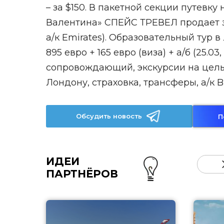
– за $150. В пакетной секции путевк
Валентина» СПЕЙС ТРЕВЕЛ продает за 1
а/к Emirates). Образовательный тур 
895 евро + 165 евро (виза) + а/б (25.
сопровождающий, экскурсии на целый
Лондону, страховка, трансферы, а/к Bri
Обсудить новость
П
ИДЕИ
ПАРТНЁРОВ