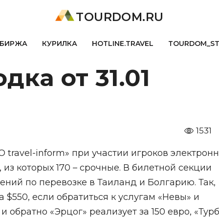
TOURDOM.RU
БИРЖА
КУРИЛКА
HOTLINE.TRAVEL
TOURDOM_S
дка от 31.01
1531
О travel-inform» при участии игроков электрон
из которых 170 – срочные. В билетной секции
ний по перевозке в Таиланд и Болгарию. Так,
а $550, если обратиться к услугам «Невы» и
и обратно «Эрцог» реализует за 150 евро, «Тур