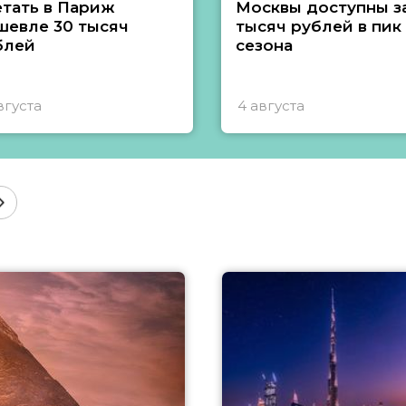
етать в Париж
Москвы доступны за
шевле 30 тысяч
тысяч рублей в пик
блей
сезона
вгуста
4 августа