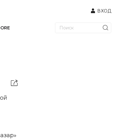
ВХОД
TORE
ной
базар»