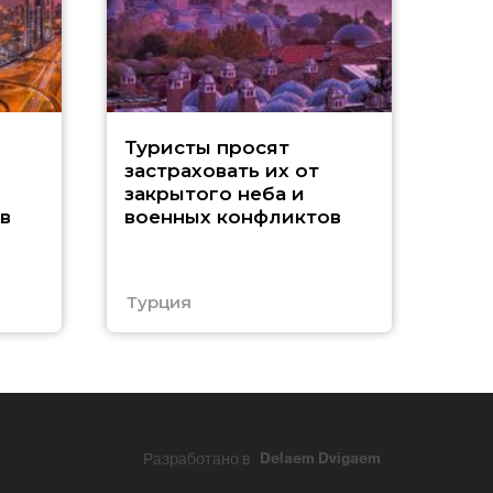
М
Туристы просят
застраховать их от
Р
закрытого неба и
в
военных конфликтов
п
у
Турция
Кит
Разработано в
Delaem Dvigaem