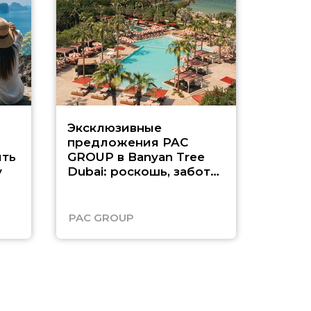
Эксклюзивные
Как п
предложения PAC
насыщ
ть
GROUP в Banyan Tree
Рас-э
у
Dubai: роскошь, забота
о детях и выгода до
45%
PAC GROUP
Русск