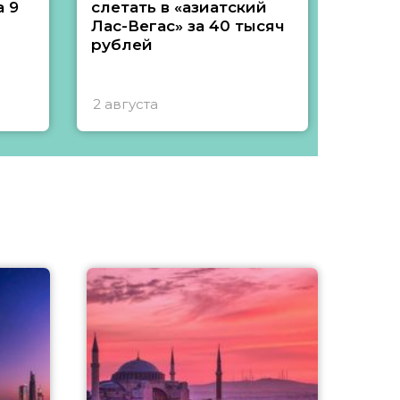
 9
слетать в «азиатский
подеш
Лас-Вегас» за 40 тысяч
тысяч
рублей
2 августа
1 авгу