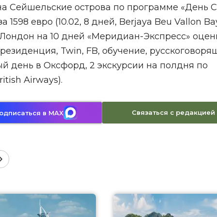
у на Сейшельские острова по программе «День С
598 евро (10.02, 8 дней, Berjaya Beu Vallon Bay
в Лондон на 10 дней «Меридиан-Экспресс» оцен
03, резиденция, Twin, FB, обучение, русскоговор
 день в Оксфорд, 2 экскурсии на полдня по
tish Airways).
Связаться с редакцией
одписаться в MAX