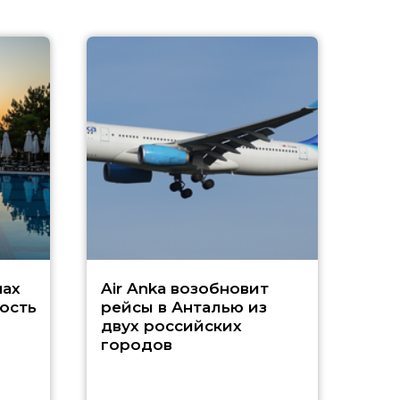
A
А
г
Чар
нах
Air Anka возобновит
ость
рейсы в Анталью из
двух российских
городов