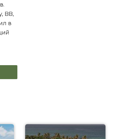
в.
, BB,
ил в
ящий