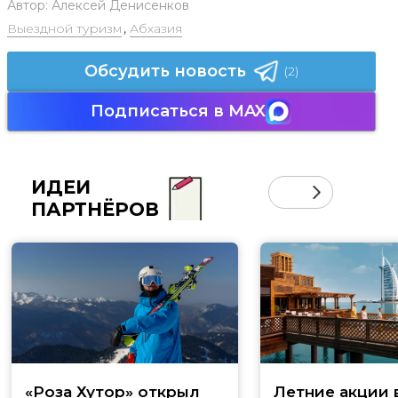
Автор:
Алексей Денисенков
Выездной туризм
,
Абхазия
Обсудить новость
(2)
Подписаться в MAX
ИДЕИ
ПАРТНЁРОВ
«Роза Хутор» открыл
Летние акции 