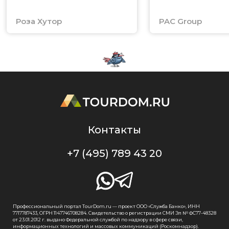
Роза Хутор
PAC Group
Контакты
+7 (495) 789 43 20
Профессиональный портал TourDom.ru — проект ООО «Служба Банко», ИНН
7717787433, ОГРН 1147746708284. Свидетельство о регистрации СМИ Эл № ФС77-48328
от 23.01.2012 г. выдано Федеральной службой по надзору в сфере связи,
информационных технологий и массовых коммуникаций (Роскомнадзор).