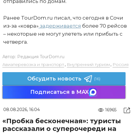
отправились по домам.
Ранее TourDom.ru писал, что сегодня в Сочи
из-за «ковра»
задерживается
более 70 рейсов
– некоторые не могут улететь или прибыть с
четверга.
Автор:
Редакция TourDom.ru
Авиаперевозка и транспорт
,
Внутренний туризм
,
Россия
Обсудить новость
(16)
Подписаться в MAX
08.08.2026, 16:04
16965
«Пробка бесконечная»: туристы
рассказали о суперочереди на