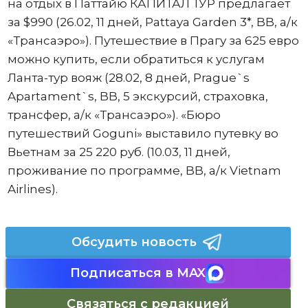
на отдых в Паттайю КАПИТАЛ ТУР предлагает
за $990 (26.02, 11 дней, Pattaya Garden 3*, BB, а/к
«Трансаэро»). Путешествие в Прагу за 625 евро
можно купить, если обратиться к услугам
Ланта-тур вояж (28.02, 8 дней, Prague`s
Apartament`s, BB, 5 экскурсий, страховка,
трансфер, а/к «Трансаэро»). «Бюро
путешествий Goguni» выставило путевку во
Вьетнам за 25 220 руб. (10.03, 11 дней,
проживание по программе, BB, а/к Vietnam
Airlines).
Обсудить новость
Подписаться в MAX
Связаться с редакцией