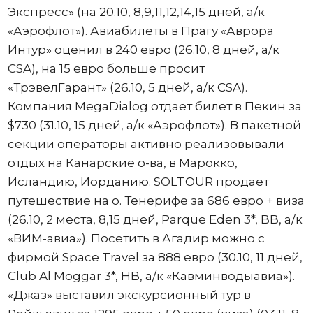
Экспресс» (на 20.10, 8,9,11,12,14,15 дней, а/к
«Аэрофлот»). Авиабилеты в Прагу «Аврора
Интур» оценил в 240 евро (26.10, 8 дней, а/к
CSA), на 15 евро больше просит
«ТрэвелГарант» (26.10, 5 дней, а/к CSA).
Компания MegaDialog отдает билет в Пекин за
$730 (31.10, 15 дней, а/к «Аэрофлот»). В пакетной
секции операторы активно реализовывали
отдых на Канарские о-ва, в Марокко,
Исландию, Иорданию. SOLTOUR продает
путешествие на о. Тенерифе за 686 евро + виза
(26.10, 2 места, 8,15 дней, Parque Eden 3*, BB, а/к
«ВИМ-авиа»). Посетить в Агадир можно с
фирмой Space Travel за 888 евро (30.10, 11 дней,
Club Al Moggar 3*, HB, а/к «Кавминводыавиа»).
«Джаз» выставил экскурсионный тур в