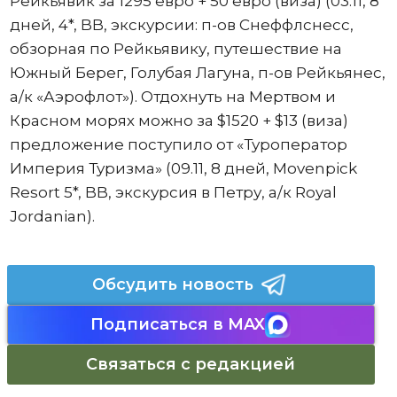
Рейкьявик за 1295 евро + 50 евро (виза) (03.11, 8
дней, 4*, BB, экскурсии: п-ов Снеффлснесс,
обзорная по Рейкьявику, путешествие на
Южный Берег, Голубая Лагуна, п-ов Рейкьянес,
а/к «Аэрофлот»). Отдохнуть на Мертвом и
Красном морях можно за $1520 + $13 (виза)
предложение поступило от «Туроператор
Империя Туризма» (09.11, 8 дней, Movenpick
Resort 5*, BB, экскурсия в Петру, а/к Royal
Jordanian).
Обсудить новость
Подписаться в MAX
Связаться с редакцией