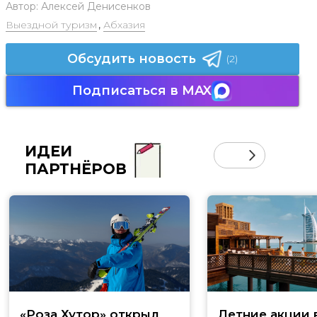
Автор:
Алексей Денисенков
Выездной туризм
,
Абхазия
Обсудить новость
(2)
Подписаться в MAX
ИДЕИ
ПАРТНЁРОВ
«Роза Хутор» открыл
Летние акции 