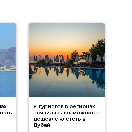
A
нах
У туристов в регионах
ость
появилась возможность
А
дешевле улететь в
Дубай
г