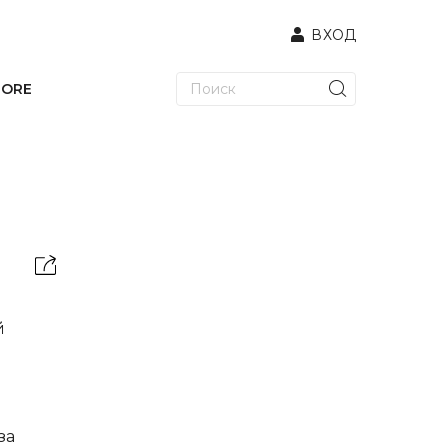
ВХОД
TORE
й
за