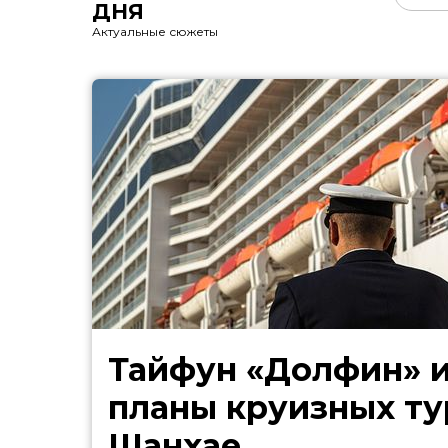
ДНЯ
Актуальные сюжеты
Тайфун «Долфин» 
планы круизных ту
Шанхае