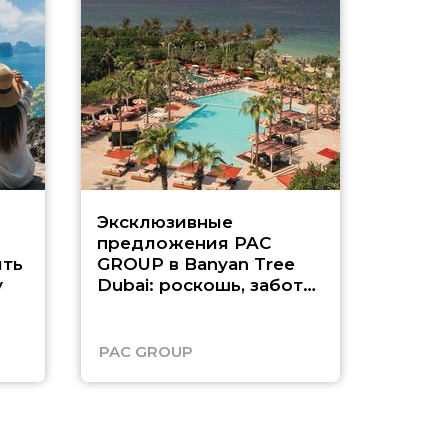
Эксклюзивные
Как п
предложения PAC
насыщ
ть
GROUP в Banyan Tree
Рас-э
у
Dubai: роскошь, забота
о детях и выгода до
45%
PAC GROUP
Русск