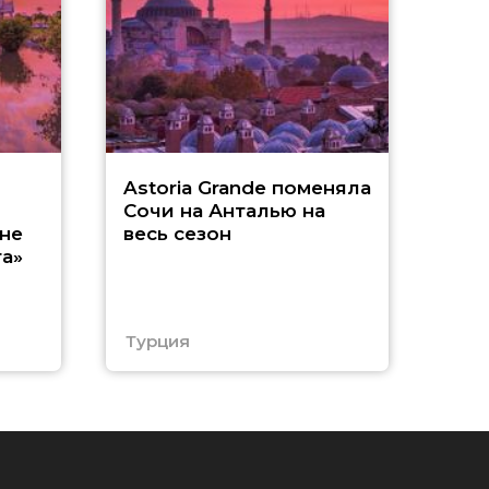
З
Astoria Grande поменяла
Сочи на Анталью на
A
не
весь сезон
а»
п
Турция
Еги