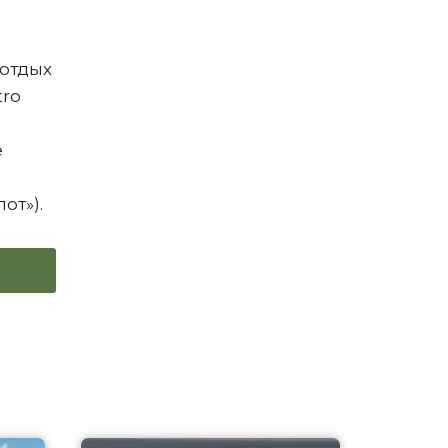
 отдых
tro
е
от»).