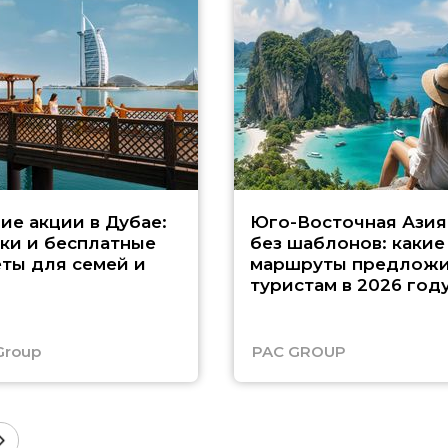
ие акции в Дубае:
Юго-Восточная Азия
ки и бесплатные
без шаблонов: какие
ты для семей и
маршруты предложи
туристам в 2026 год
Group
PAC GROUP