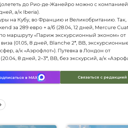
»). Долететь до Рио-де-Жанейро можно с компанией
ней, а/к Iberia).
ры на Кубу, во Францию и Великобританию. Так,
d за 289 евро + а/б (28.04, 12 дней, Mercure Cua
ся по маршруту «Париж экскурсионный эконом» от
иза (01.05, 8 дней, Blanche 2*, BB, экскурсионны
фер, а/к «Аэрофлот»). Путевка в Лондон от
20.04, 8 дней, 2–3*, BB, без экскурсий, а/к «Аэрофл
Связаться с редакцией
одписаться в MAX