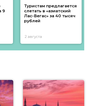
з
Туристам предлагается
Туры 
 9
слетать в «азиатский
подеш
Лас-Вегас» за 40 тысяч
тысяч
рублей
2 августа
1 авгу