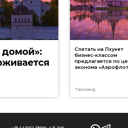
 домой»:
Слетать на Пхукет
бизнес-классом
ерживается
предлагается по це
эконома «Аэрофлот
Таиланд