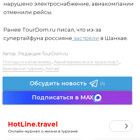
нарушено электроснабжение, авиакомпании
отменили рейсы.
Ранее TourDom.ru писал, что из-за
супертайфуна россияне
застряли
в Шанхае.
Автор:
Редакция TourDom.ru
Погода и катаклизмы
,
Авиаперевозка и транспорт
,
Выездной туризм
,
Китай
Обсудить новость
(6)
Подписаться в MAX
HotLine.travel
Онлайн-журнал о жизни в туризме