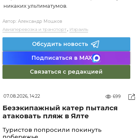
никаких ультиматумов.
Автор:
Александр Мошков
Авиаперевозка и транспорт
,
Израиль
Обсудить новость
Подписаться в MAX
Связаться с редакцией
07.08.2026, 14:22
699
Безэкипажный катер пытался
атаковать пляж в Ялте
Туристов попросили покинуть
побережье