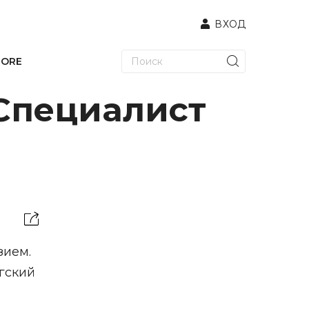
ВХОД
TORE
Специалист
зием.
гский