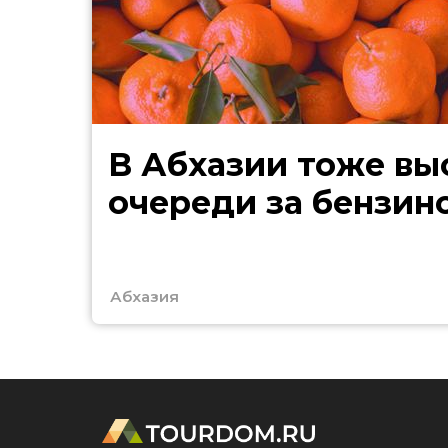
В Абхазии тоже выстроились
очереди за бензин
Абхазия