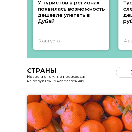
У туристов в регионах
Ту
появилась возможность
сл
дешевле улететь в
де
Дубай
ру
5 августа
4 а
СТРАНЫ
Новости о том, что происходит
на популярных направлениях