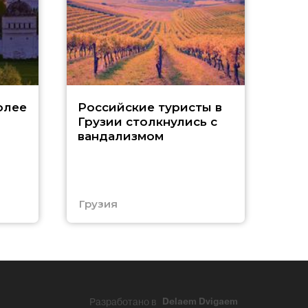
Tu
олее
Российские туристы в
Грузии столкнулись с
р
вандализмом
С
Грузия
Тур
Разработано в
Delaem Dvigaem