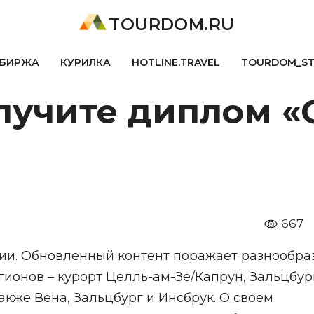
TOURDOM.RU
БИРЖА
КУРИЛКА
HOTLINE.TRAVEL
TOURDOM_S
лучите диплом «
667
мии. Обновленный контент поражает разнообра
ионов – курорт Целль-ам-Зе/Капрун, Зальцбур
акже Вена, Зальцбург и Инсбрук. О своем