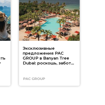
Эксклюзивные
Как п
предложения PAC
насыщ
ть
GROUP в Banyan Tree
Рас-э
у
Dubai: роскошь, забота
о детях и выгода до
45%
PAC GROUP
Русск