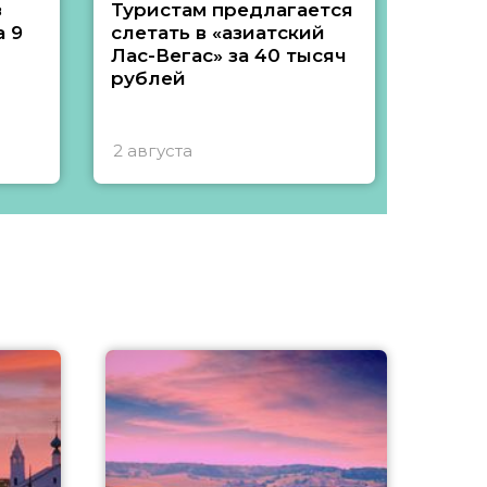
з
Туристам предлагается
Туры 
 9
слетать в «азиатский
подеш
Лас-Вегас» за 40 тысяч
тысяч
рублей
2 августа
1 авгу