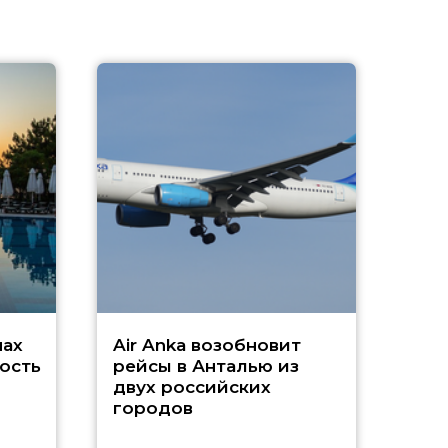
A
А
г
Чар
нах
Air Anka возобновит
ость
рейсы в Анталью из
двух российских
городов