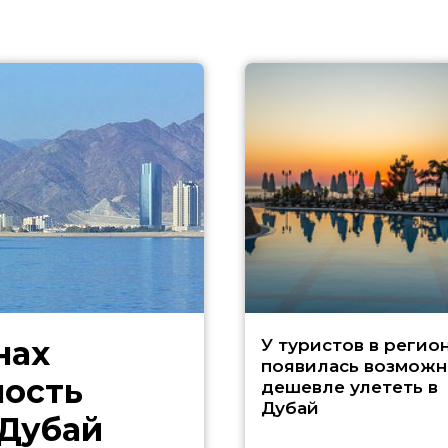
нах
У туристов в регио
появилась возможн
ность
дешевле улететь в
Дубай
 Дубай