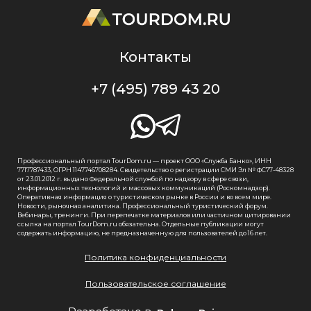
Контакты
+7 (495) 789 43 20
Профессиональный портал TourDom.ru — проект ООО «Служба Банко», ИНН
7717787433, ОГРН 1147746708284. Свидетельство о регистрации СМИ Эл № ФС77-48328
от 23.01.2012 г. выдано Федеральной службой по надзору в сфере связи,
информационных технологий и массовых коммуникаций (Роскомнадзор).
Оперативная информация о туристическом рынке в России и во всем мире.
Новости, рыночная аналитика. Профессиональный туристический форум.
Вебинары, тренинги. При перепечатке материалов или частичном цитировании
ссылка на портал TourDom.ru обязательна. Отдельные публикации могут
содержать информацию, не предназначенную для пользователей до 16 лет.
Политика конфиденциальности
Пользовательское соглашение