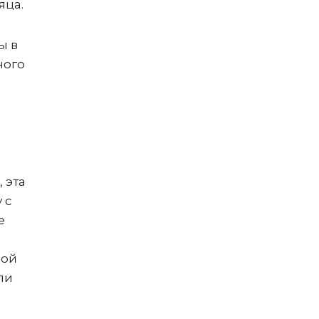
яца.
ы в
ного
 эта
 с
е
ной
ли