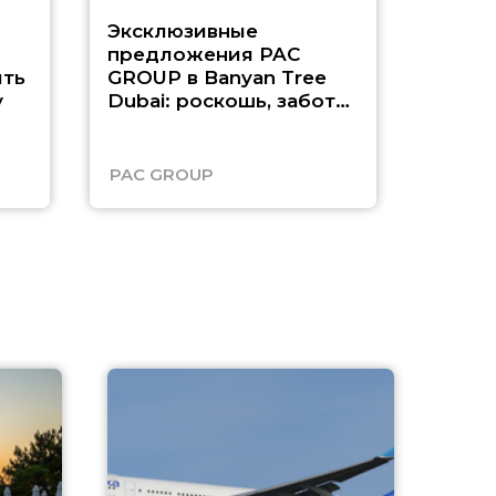
Эксклюзивные
Как п
предложения PAC
насыщ
ть
GROUP в Banyan Tree
Рас-э
у
Dubai: роскошь, забота
о детях и выгода до
45%
PAC GROUP
Русск
A
А
г