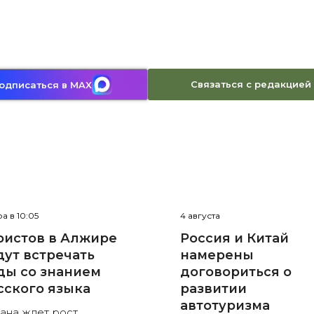
Связаться с редакцией
одписаться в MAX
а в 10:05
4 августа
ристов в Алжире
Россия и Китай
дут встречать
намерены
ды со знанием
договориться о
сского языка
развитии
автотуризма
ана ждет рост