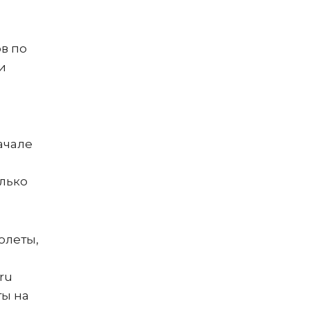
в по
и
ачале
олько
полеты,
ru
ты на