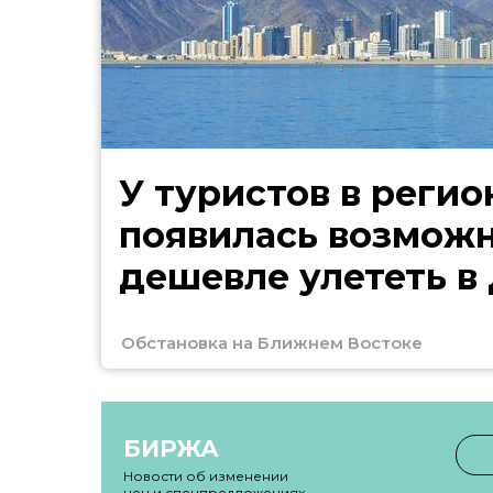
У туристов в регио
появилась возмож
дешевле улететь в
Обстановка на Ближнем Востоке
БИРЖА
Новости об изменении
цен и спецпредложениях