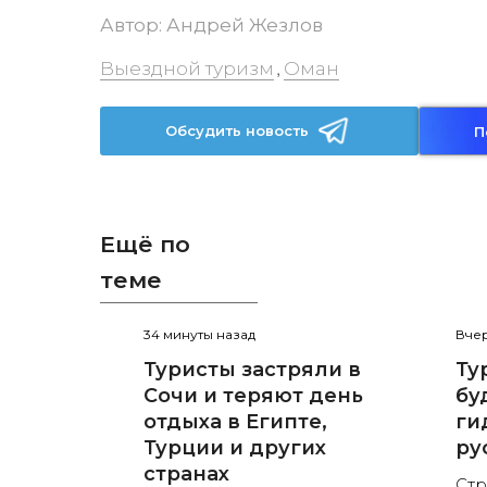
Автор:
Андрей Жезлов
Выездной туризм
Оман
,
Обсудить новость
П
Ещё по
теме
34 минуты назад
Вчер
Туристы застряли в
Ту
Сочи и теряют день
бу
отдыха в Египте,
ги
Турции и других
ру
странах
Стр