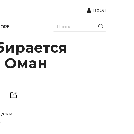
ВХОД
TORE
бирается
в Оман
пуски
-