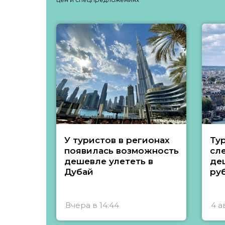
У туристов в регионах
Ту
появилась возможность
сл
дешевле улететь в
де
Дубай
ру
Вчера в 14:44
4 а