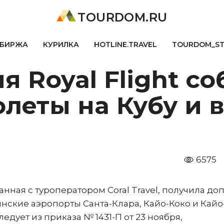
TOURDOM.RU
БИРЖА
КУРИЛКА
HOTLINE.TRAVEL
TOURDOM_S
 Royal Flight со
леты на Кубу и 
6575
нная с туроператором Coral Travel, получила до
нские аэропорты Санта-Клара, Кайо-Коко и Кайо
ледует из приказа № 1431-П от 23 ноября,