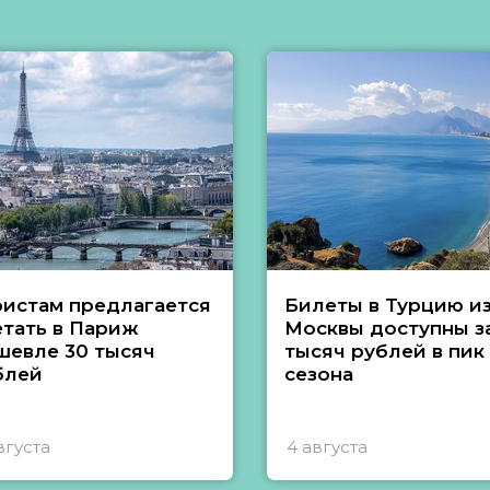
ристам предлагается
Билеты в Турцию и
етать в Париж
Москвы доступны за
шевле 30 тысяч
тысяч рублей в пик
блей
сезона
вгуста
4 августа