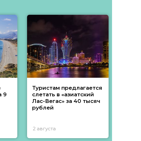
з
Туристам предлагается
Туры 
 9
слетать в «азиатский
подеш
Лас-Вегас» за 40 тысяч
тысяч
рублей
2 августа
1 авгу