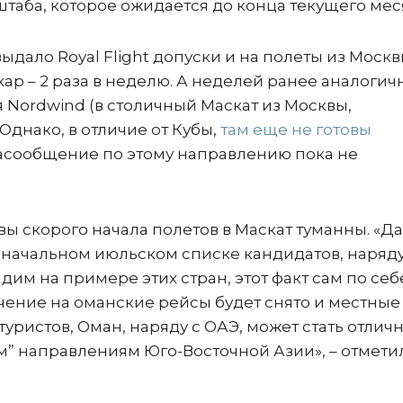
аба, которое ожидается до конца текущего мес
ыдало Royal Flight допуски и на полеты из Москв
ухар – 2 раза в неделю. А неделей ранее аналогич
Nordwind (в столичный Маскат из Москвы,
Однако, в отличие от Кубы,
там еще не готовы
асообщение по этому направлению пока не
 скорого начала полетов в Маскат туманны. «Да,
оначальном июльском списке кандидатов, наряду
дим на примере этих стран, этот факт сам по себ
ичение на оманские рейсы будет снято и местные
туристов, Оман, наряду с ОАЭ, может стать отлич
” направлениям Юго-Восточной Азии», – отмети