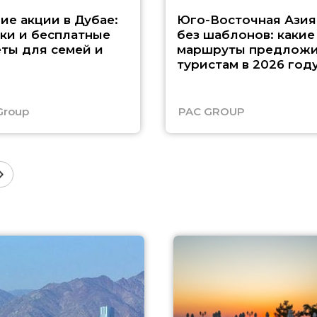
ие акции в Дубае:
Юго-Восточная Азия
ки и бесплатные
без шаблонов: какие
ты для семей и
маршруты предложи
туристам в 2026 год
Group
PAC GROUP