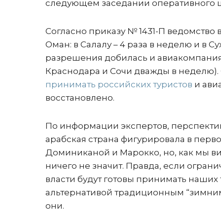
следующем заседании оперативного шт
Согласно приказу № 1431-П ведомство в
Оман: в Салалу – 4 раза в неделю и в С
разрешения добилась и авиакомпания 
Краснодара и Сочи дважды в неделю). 
принимать российских туристов
и ави
восстановлено.
По информации экспертов, перспективы
арабская страна фигурировала в перв
Доминиканой и Марокко, но, как мы ви
ничего не значит. Правда, если огран
власти будут готовы принимать наших 
альтернативой традиционным “зимним
они.