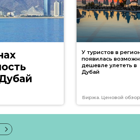
нах
У туристов в регио
появилась возможн
ность
дешевле улететь в
Дубай
 Дубай
Биржа. Ценовой обзор