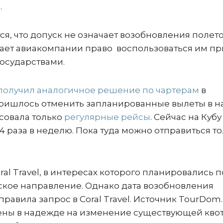
.
я, что допуск не означает возобновления полето
ет авиакомпании право воспользоваться им пр
осударствами.
получил аналогичное решение по чартерам
в
 пришлось отменить запланированные вылеты в н
асовала только
регулярные рейсы
. Сейчас на Кубу
 раза в неделю. Пока туда можно отправиться т
oral Travel, в интересах которого планировались 
ское направление. Однако дата возобновления
равила запрос в Coral Travel. Источник TourDom.
лучены в надежде на изменение существующей кво