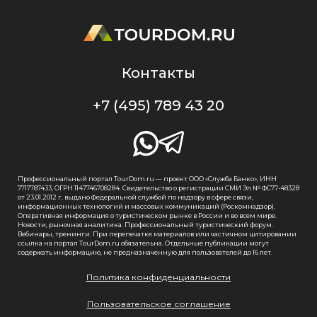
Контакты
+7 (495) 789 43 20
Профессиональный портал TourDom.ru — проект ООО «Служба Банко», ИНН
7717787433, ОГРН 1147746708284. Свидетельство о регистрации СМИ Эл № ФС77-48328
от 23.01.2012 г. выдано Федеральной службой по надзору в сфере связи,
информационных технологий и массовых коммуникаций (Роскомнадзор).
Оперативная информация о туристическом рынке в России и во всем мире.
Новости, рыночная аналитика. Профессиональный туристический форум.
Вебинары, тренинги. При перепечатке материалов или частичном цитировании
ссылка на портал TourDom.ru обязательна. Отдельные публикации могут
содержать информацию, не предназначенную для пользователей до 16 лет.
Политика конфиденциальности
Пользовательское соглашение