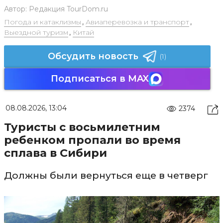
Автор:
Редакция TourDom.ru
Погода и катаклизмы
,
Авиаперевозка и транспорт
,
Выездной туризм
,
Китай
Обсудить новость
(1)
Подписаться в MAX
08.08.2026, 13:04
2374
Туристы с восьмилетним
ребенком пропали во время
сплава в Сибири
Должны были вернуться еще в четверг