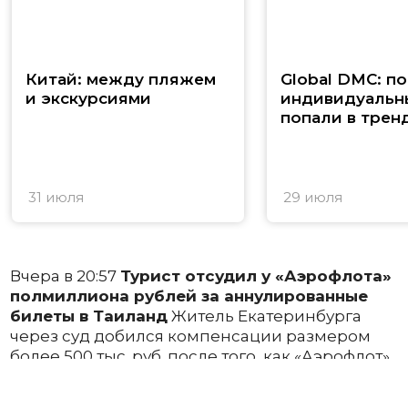
Китай: между пляжем
Global DMC: п
и экскурсиями
индивидуальн
попали в трен
31 июля
29 июля
Вчера в 20:57
Турист отсудил у «Аэрофлота»
полмиллиона рублей за аннулированные
билеты в Таиланд
Житель Екатеринбурга
через суд добился компенсации размером
более 500 тыс. руб. после того, как «Аэрофлот»
аннулировал перелет в Таиланд. Перевозчик
объяснил отмену технической ошибкой при