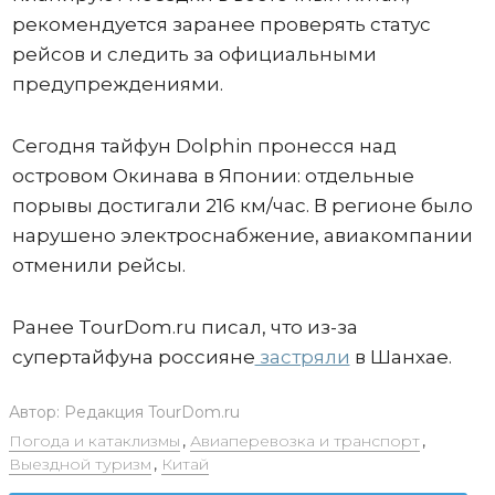
рекомендуется заранее проверять статус
рейсов и следить за официальными
предупреждениями.
Сегодня тайфун Dolphin пронесся над
островом Окинава в Японии: отдельные
порывы достигали 216 км/час. В регионе было
нарушено электроснабжение, авиакомпании
отменили рейсы.
Ранее TourDom.ru писал, что из-за
супертайфуна россияне
застряли
в Шанхае.
Автор:
Редакция TourDom.ru
Погода и катаклизмы
,
Авиаперевозка и транспорт
,
Выездной туризм
,
Китай