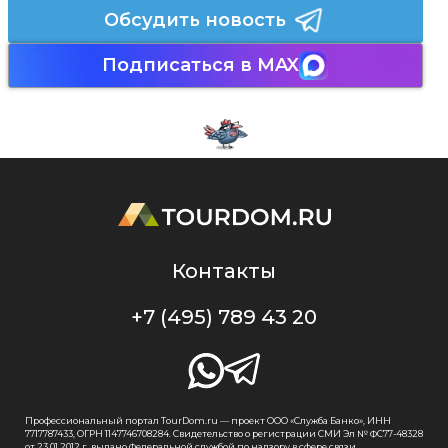
Обсудить новость
Подписаться в MAX
Контакты
+7 (495) 789 43 20
Профессиональный портал TourDom.ru — проект ООО «Служба Банко», ИНН
7717787433, ОГРН 1147746708284. Свидетельство о регистрации СМИ Эл № ФС77-48328
от 23.01.2012 г. выдано Федеральной службой по надзору в сфере связи,