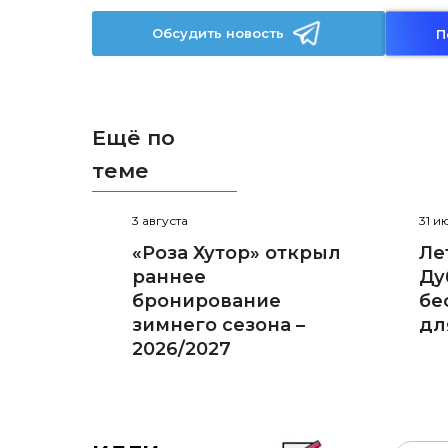
Обсудить новость
П
Ещё по
теме
3 августа
31 и
«Роза Хутор» открыл
Ле
раннее
Ду
бронирование
бе
зимнего сезона –
дл
2026/2027