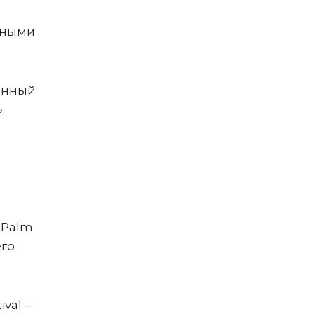
нными
венный
.
,
 Palm
его
val –