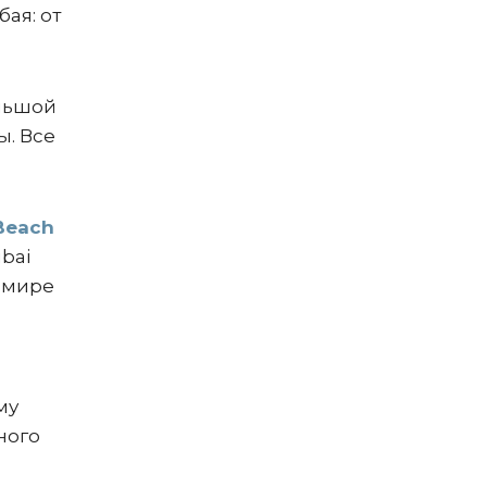
ая: от
ольшой
ы. Все
Beach
bai
в мире
му
ного