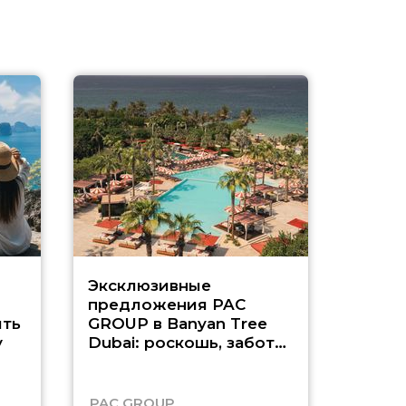
Эксклюзивные
Как п
предложения PAC
насыщ
ть
GROUP в Banyan Tree
Рас-э
у
Dubai: роскошь, забота
о детях и выгода до
45%
PAC GROUP
Русск