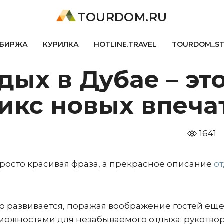
TOURDOM.RU
БИРЖА
КУРИЛКА
HOTLINE.TRAVEL
TOURDOM_S
дых в Дубае – эт
икс новых впеча
1641
просто красивая фраза, а прекрасное описание
о
о развивается, поражая воображение гостей ещ
можностями для незабываемого отдыха: рукотво