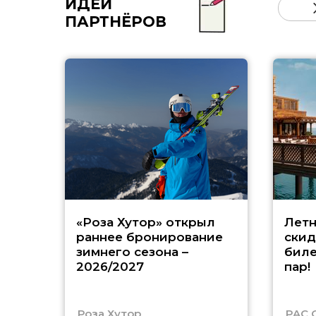
ИДЕИ
ПАРТНЁРОВ
«Роза Хутор» открыл
Летн
раннее бронирование
скид
зимнего сезона –
биле
2026/2027
пар!
Роза Хутор
PAC 