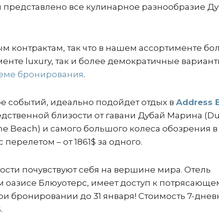
 представлено все кулинарное разнообразие Дуб
ым контрактам, так что в нашем ассортименте б
енте luxury, так и более демократичные вариант
теме бронирования
.
тре событий, идеально подойдет отдых в
Address 
едственной близости от гавани Дубай Марина (Du
The Beach) и самого большого колеса обозрения 
с перелетом – от 1861$ за одного.
ости почувствуют себя на вершине мира. Отель
 оазисе Блюуотерс, имеет доступ к потрясающе
ри бронировании до 31 января! Стоимость 7-днев
.