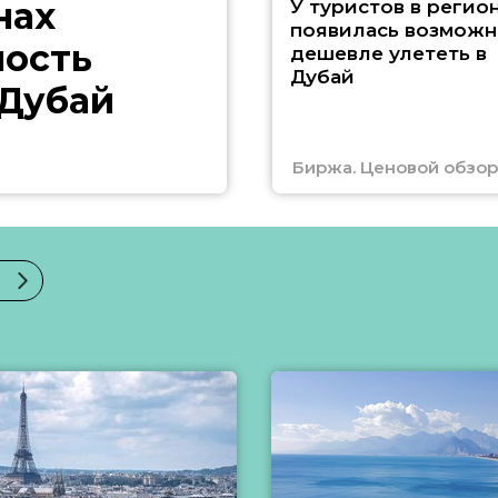
нах
У туристов в регио
появилась возможн
ность
дешевле улететь в
Дубай
 Дубай
Биржа. Ценовой обзор