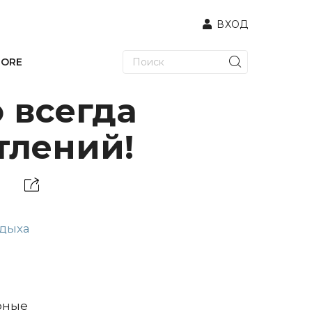
ВХОД
TORE
о всегда
тлений!
тдыха
е
рные