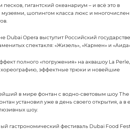
песков, гигантский океанариум – и всё это в
 музеями, шопингом класса люкс и многочисле
ов.
цене Dubai Opera выступит Российский государст
аменитых спектакля: «Жизель», «Кармен» и «Аида»
ффект полного «погружения» на аквашоу La Perle
ю хореографию, эффектные трюки и новейшие
нейший в мире фонтан с водно-световым шоу The
нтан установил уже в день своего открытия, а в 
клюзивных шоу.
й гастрономический фестиваль Dubai Food Festi