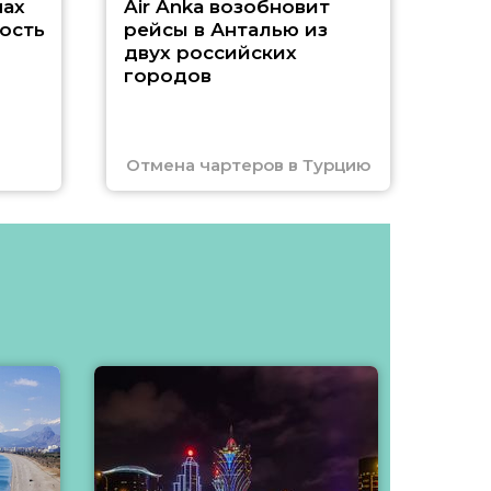
нах
Air Anka возобновит
ость
рейсы в Анталью из
двух российских
городов
Отмена чартеров в Турцию