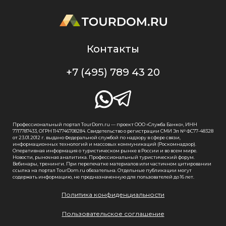
Контакты
+7 (495) 789 43 20
Профессиональный портал TourDom.ru — проект ООО «Служба Банко», ИНН
7717787433, ОГРН 1147746708284. Свидетельство о регистрации СМИ Эл № ФС77-48328
от 23.01.2012 г. выдано Федеральной службой по надзору в сфере связи,
информационных технологий и массовых коммуникаций (Роскомнадзор).
Оперативная информация о туристическом рынке в России и во всем мире.
Новости, рыночная аналитика. Профессиональный туристический форум.
Вебинары, тренинги. При перепечатке материалов или частичном цитировании
ссылка на портал TourDom.ru обязательна. Отдельные публикации могут
содержать информацию, не предназначенную для пользователей до 16 лет.
Политика конфиденциальности
Пользовательское соглашение