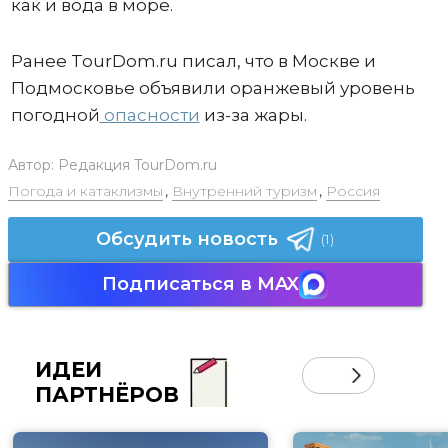
как и вода в море.
Ранее TourDom.ru писал, что в Москве и
Подмосковье объявили оранжевый уровень
погодной
опасности
из-за жары.
Автор:
Редакция TourDom.ru
Погода и катаклизмы
,
Внутренний туризм
,
Россия
Обсудить новость
(1)
Подписаться в MAX
ИДЕИ
ПАРТНЁРОВ