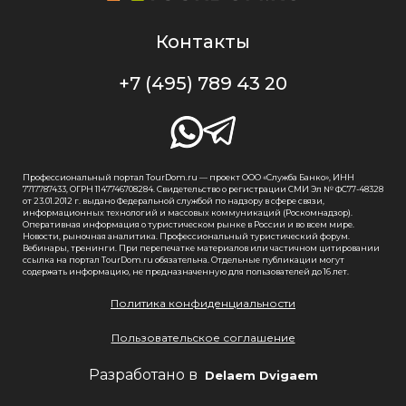
Контакты
+7 (495) 789 43 20
Профессиональный портал TourDom.ru — проект ООО «Служба Банко», ИНН
7717787433, ОГРН 1147746708284. Свидетельство о регистрации СМИ Эл № ФС77-48328
от 23.01.2012 г. выдано Федеральной службой по надзору в сфере связи,
информационных технологий и массовых коммуникаций (Роскомнадзор).
Оперативная информация о туристическом рынке в России и во всем мире.
Новости, рыночная аналитика. Профессиональный туристический форум.
Вебинары, тренинги. При перепечатке материалов или частичном цитировании
ссылка на портал TourDom.ru обязательна. Отдельные публикации могут
содержать информацию, не предназначенную для пользователей до 16 лет.
Политика конфиденциальности
Пользовательское соглашение
Разработано в
Delaem Dvigaem