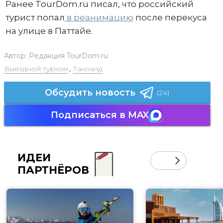
Ранее TourDom.ru писал, что российский
турист попал
в реанимацию
после перекуса
на улице в Паттайе.
Автор:
Редакция TourDom.ru
Выездной туризм
,
Таиланд
Обсудить новость
(24)
Подписаться в MAX
ИДЕИ
ПАРТНЁРОВ