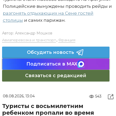
Полицейские вынуждены проводить рейды и
разгонять отдыхающих на Сене гостей
столицы
и самих парижан.
Автор:
Александр Мошков
Авиаперевозка и транспорт
,
Франция
Обсудить новость
Подписаться в MAX
Связаться с редакцией
08.08.2026, 13:04
543
Туристы с восьмилетним
ребенком пропали во время