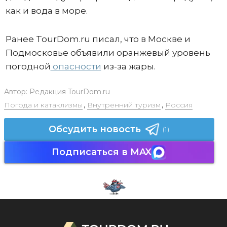
как и вода в море.
Ранее TourDom.ru писал, что в Москве и
Подмосковье объявили оранжевый уровень
погодной
опасности
из-за жары.
Автор:
Редакция TourDom.ru
Погода и катаклизмы
,
Внутренний туризм
,
Россия
Обсудить новость
(1)
Подписаться в MAX