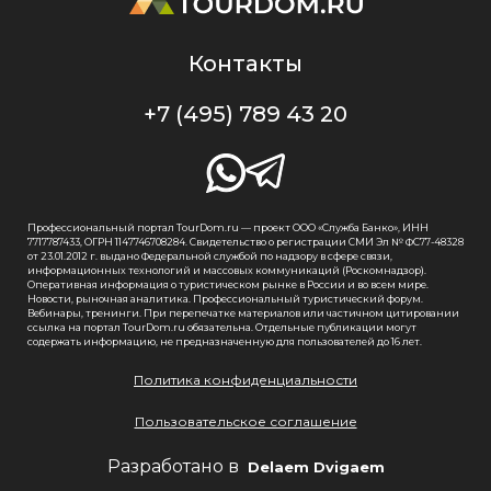
Контакты
+7 (495) 789 43 20
Профессиональный портал TourDom.ru — проект ООО «Служба Банко», ИНН
7717787433, ОГРН 1147746708284. Свидетельство о регистрации СМИ Эл № ФС77-48328
от 23.01.2012 г. выдано Федеральной службой по надзору в сфере связи,
информационных технологий и массовых коммуникаций (Роскомнадзор).
Оперативная информация о туристическом рынке в России и во всем мире.
Новости, рыночная аналитика. Профессиональный туристический форум.
Вебинары, тренинги. При перепечатке материалов или частичном цитировании
ссылка на портал TourDom.ru обязательна. Отдельные публикации могут
содержать информацию, не предназначенную для пользователей до 16 лет.
Политика конфиденциальности
Пользовательское соглашение
Разработано в
Delaem Dvigaem