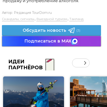
продажу и употребление алкоголя.
Автор:
Редакция TourDom.ru
Скандалы, сигналы
,
Выездной туризм
,
Таиланд
Обсудить новость
(3)
Подписаться в MAX
ИДЕИ
ПАРТНЁРОВ