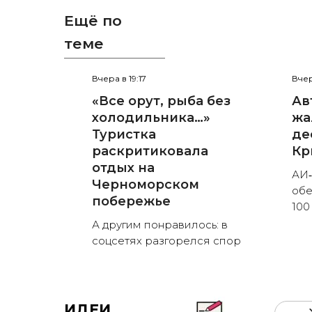
Ещё по
теме
Вчера в 19:17
Вчер
«Все орут, рыба без
Ав
холодильника…»
жа
Туристка
де
раскритиковала
Кр
отдых на
АИ‑
Черноморском
обе
побережье
100
А другим понравилось: в
соцсетях разгорелся спор
ИДЕИ