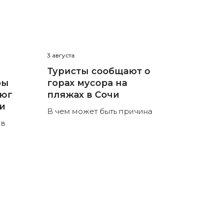
3 августа
Туристы сообщают о
ры
горах мусора на
 юг
пляжах в Сочи
ли
В чем может быть причина
 в
в