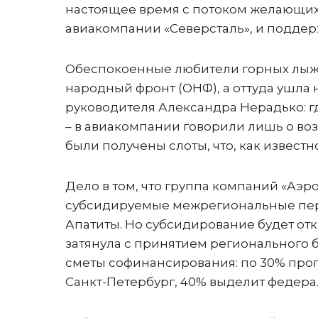
настоящее время с потоком желающих
авиакомпании «Северсталь», и поддерж
Обеспокоенные любители горных лыж 
народный фронт (ОНФ), а оттуда ушла
руководителя Александра Нерадько: г
– в авиакомпании говорили лишь о воз
были получены слоты, что, как известн
Дело в том, что группа компаний «Аэро
субсидируемые межрегиональные перел
Апатиты. Но субсидирование будет откр
затянула с принятием регионального 
сметы софинансирования: по 30% прог
Санкт-Петербург, 40% выделит федер