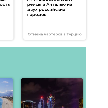
ость
рейсы в Анталью из
двух российских
городов
Отмена чартеров в Турцию