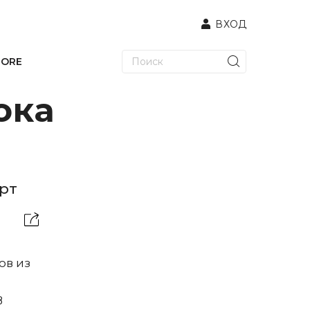
ВХОД
TORE
ока
рт
ов из
В