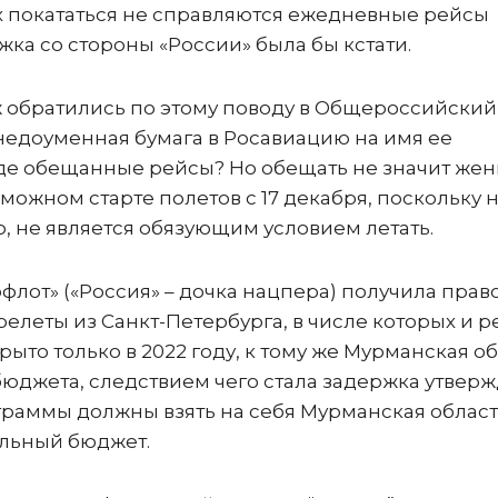
 покататься не справляются ежедневные рейсы
ка со стороны «России» была бы кстати.
обратились по этому поводу в Общероссийский
 недоуменная бумага в Росавиацию на имя ее
де обещанные рейсы? Но обещать не значит жен
можном старте полетов с 17 декабря, поскольку н
о, не является обязующим условием летать.
флот» («Россия» – дочка нацпера) получила прав
еты из Санкт-Петербурга, в числе которых и р
ыто только в 2022 году, к тому же Мурманская о
бюджета, следствием чего стала задержка утвер
раммы должны взять на себя Мурманская област
альный бюджет.