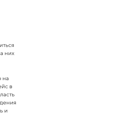
иться
а них
о на
ейс в
бласть
ждения
ь и