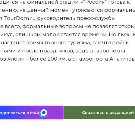
одится на финальной стадии. «“Россия” готова к
лению, на данный момент утрясаются формальн
л TourDom.ru руководитель пресс-службы
е всего, формальные вопросы не позволят откры
икул, слишком мало остается времени. Но лыжн
м настанет время горного туризма, так что рейсы
нными и после праздников, ведь от аэропорта
Хибин – более 200 км, а от аэропорта Апатитов
Связаться с редакцией
одписаться в MAX