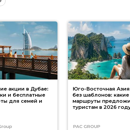
ие акции в Дубае:
Юго-Восточная Азия
ки и бесплатные
без шаблонов: какие
ты для семей и
маршруты предложи
туристам в 2026 год
Group
PAC GROUP