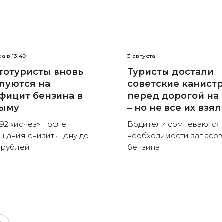
а в 13:49
3 августа
тотуристы вновь
Туристы достали
луются на
советские канист
фицит бензина в
перед дорогой на
ыму
– но не все их взя
92 «исчез» после
Водители сомневаются
щания снизить цену до
необходимости запасо
 рублей
бензина