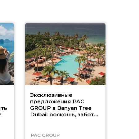
Эксклюзивные
Как п
предложения PAC
насыщ
ть
GROUP в Banyan Tree
Рас-э
у
Dubai: роскошь, забота
о детях и выгода до
45%
PAC GROUP
Русск