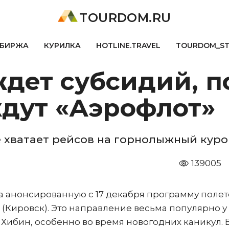
TOURDOM.RU
БИРЖА
КУРИЛКА
HOTLINE.TRAVEL
TOURDOM_S
дет субсидий, п
дут «Аэрофлот»
е хватает рейсов на горнолыжный куро
139005
а анонсированную с 17 декабря программу полет
 (Кировск). Это направление весьма популярно у
ибин, особенно во время новогодних каникул. 