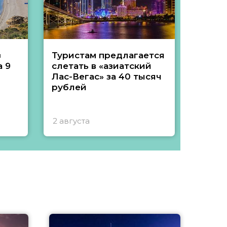
з
Туристам предлагается
Туры 
 9
слетать в «азиатский
подеш
Лас-Вегас» за 40 тысяч
тысяч
рублей
2 августа
1 авгу