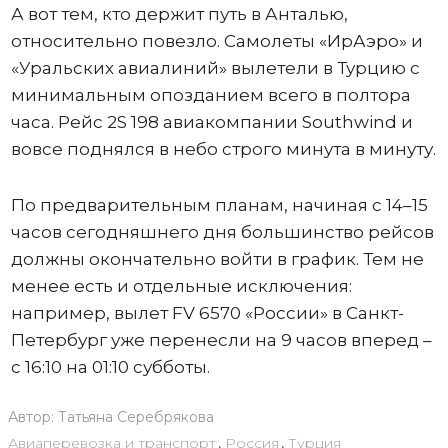
А вот тем, кто держит путь в Анталью,
относительно повезло. Самолеты «ИрАэро» и
«Уральских авиалиний» вылетели в Турцию с
минимальным опозданием всего в полтора
часа. Рейс 2S 198 авиакомпании Southwind и
вовсе поднялся в небо строго минута в минуту.
По предварительным планам, начиная с 14–15
часов сегодняшнего дня большинство рейсов
должны окончательно войти в график. Тем не
менее есть и отдельные исключения:
например, вылет FV 6570 «России» в Санкт-
Петербург уже перенесли на 9 часов вперед –
с 16:10 на 01:10 субботы.
Автор:
Татьяна Серебрякова
Авиаперевозка и транспорт
,
Россия
,
Турция