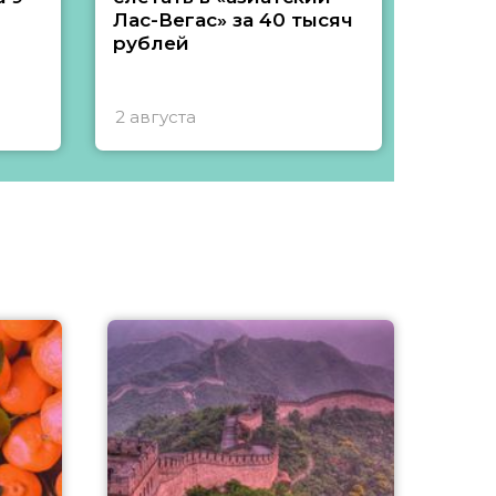
Лас-Вегас» за 40 тысяч
тысяч
рублей
2 августа
1 авгу