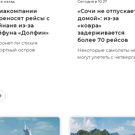
са назад
Сегодня в 10:27
иакомпании
«Сочи не отпускае
реносят рейсы с
домой»: из-за
йнаня из-за
«ковра»
йфуна «Долфин»
задерживается
более 70 рейсов
ронет ли стихия
ортный остров
Некоторые самолеты н
могут улететь с четверг