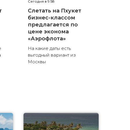
Сегодня в 9:58
т
Слетать на Пхукет
бизнес-классом
предлагается по
цене эконома
«Аэрофлота»
е
На какие даты есть
а
выгодный вариант из
Москвы