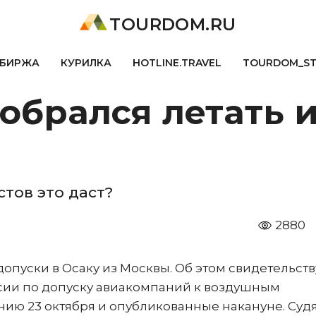
TOURDOM.RU
БИРЖА
КУРИЛКА
HOTLINE.TRAVEL
TOURDOM_S
обрался летать 
тов это даст?
2880
опуски в Осаку из Москвы. Об этом свидетельст
ии по допуску авиакомпаний к воздушным
нию 23 октября и опубликованные накануне. Суд