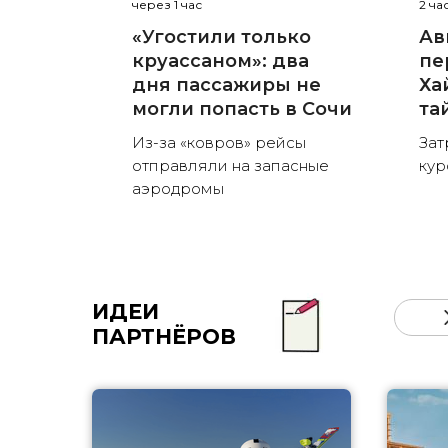
через 1 час
2 ча
«Угостили только
Ав
круассаном»: два
пе
дня пассажиры не
Ха
могли попасть в Сочи
та
Из-за «ковров» рейсы
Зат
отправляли на запасные
кур
аэродромы
ИДЕИ
ПАРТНЁРОВ