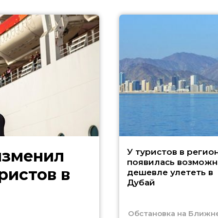
изменил
У туристов в регио
появилась возможн
ристов в
дешевле улететь в
Дубай
Обстановка на Ближн