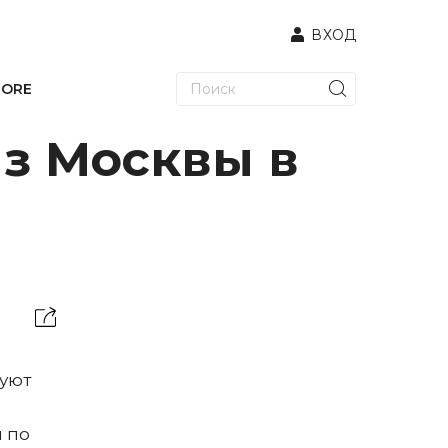
ВХОД
TORE
из Москвы в
вуют
я по