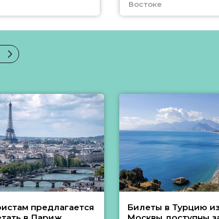
Востоке
ристам предлагается
Билеты в Турцию и
етать в Париж
Москвы доступны за