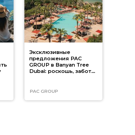
Эксклюзивные
Как п
предложения PAC
насыщ
ть
GROUP в Banyan Tree
Рас-э
у
Dubai: роскошь, забота
о детях и выгода до
45%
PAC GROUP
Русск