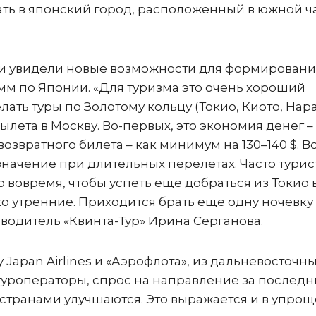
ать в японский город, расположенный в южной ч
сти увидели новые возможности для формировани
м по Японии. «Для туризма это очень хороший
лать туры по Золотому кольцу (Токио, Киото, Нара
ылета в Москву. Во-первых, это экономия денег –
озвратного билета – как минимум на 130–140 $. Во
значение при длительных перелетах. Часто турис
 вовремя, чтобы успеть еще добраться из Токио 
ко утренние. Приходится брать еще одну ночевку
оводитель «Квинта-Тур» Ирина Серганова.
Japan Airlines и «Аэрофлота», из дальневосточн
т туроператоры, спрос на направление за послед
 странами улучшаются. Это выражается и в упро