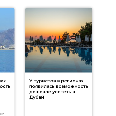
A
нах
У туристов в регионах
ость
появилась возможность
А
дешевле улететь в
Дубай
г
ем