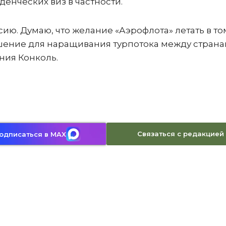
денческих виз в частности.
ию. Думаю, что желание «Аэрофлота» летать в то
ешение для наращивания турпотока между странам
ния Конколь.
Связаться с редакцией
одписаться в MAX