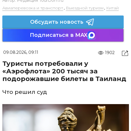
Автор:
Редакция TourDom.ru
Авиаперевозка и транспорт
,
Выездной туризм
,
Китай
Обсудить новость
Подписаться в MAX
09.08.2026, 09:11
1902
Туристы потребовали у
«Аэрофлота» 200 тысяч за
подорожавшие билеты в Таиланд
Что решил суд